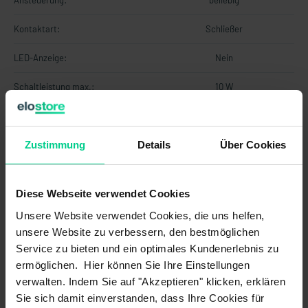
Ansteuerung:
beliebig
Kontaktart:
Schließer
LED-Anzeige:
Nein
Schaltleistung max.:
10 W
Schaltprinzip:
magnetisch
Schaltspannung max.:
Zustimmung
Details
48 V AC
Über Cookies
Schaltspannung max.:
48 V DC
Diese Webseite verwendet Cookies
Schaltstrom max.:
0,5 A
Unsere Website verwendet Cookies, die uns helfen,
Technologie:
Reed
unsere Website zu verbessern, den bestmöglichen
Service zu bieten und ein optimales Kundenerlebnis zu
Mechanische Daten
ermöglichen. Hier können Sie Ihre Einstellungen
verwalten. Indem Sie auf "Akzeptieren" klicken, erklären
Abmessungen:
M10x1 L=48
Sie sich damit einverstanden, dass Ihre Cookies für