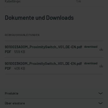
Kabellänge:
1 m
Dokumente und Downloads
GEBRAUCHSANLEITUNGEN
9010023A00M_ProximitySwitch_V01_DE-EN.pdf
download
PDF
559 KB
9010023K00M_ProximitySwitch_V01_DE-EN.pdf
download
PDF
406 KB
Produkte
Über elostore