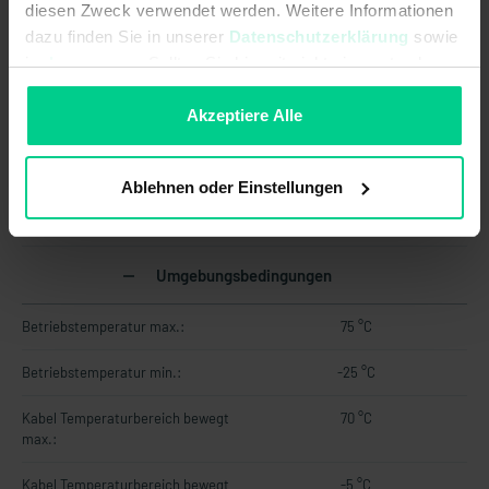
diesen Zweck verwendet werden. Weitere Informationen
Gehäusebauform:
zylindrisch
dazu finden Sie in unserer
Datenschutzerklärung
sowie
im
Impressum
. Sollten Sie hiermit nicht einverstanden
Materialinformationen
sein, können Sie die Verwendung von Cookies hier
ablehnen.
Akzeptiere Alle
Gehäusematerial:
Messing
Kabelmaterial:
PVC
Ablehnen oder Einstellungen
Muttermaterial:
Messing
Umgebungsbedingungen
Betriebstemperatur max.:
75 °C
Betriebstemperatur min.:
-25 °C
Kabel Temperaturbereich bewegt
70 °C
max.:
Kabel Temperaturbereich bewegt
-5 °C