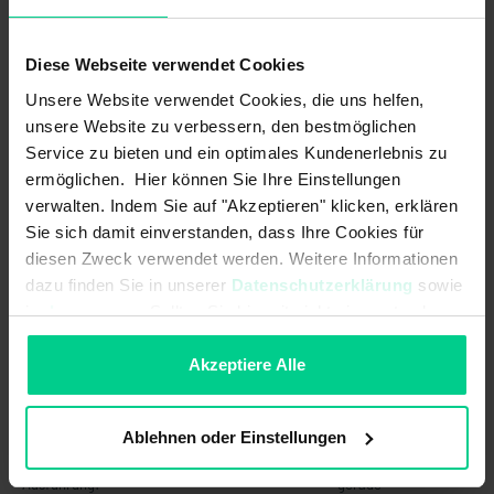
Kontaktart:
1B
Diese Webseite verwendet Cookies
Schaltleistung max.:
10 W
Unsere Website verwendet Cookies, die uns helfen,
unsere Website zu verbessern, den bestmöglichen
Schaltpunktfunktion:
Medium steigend
Service zu bieten und ein optimales Kundenerlebnis zu
Schaltspannung max.:
48 V AC
ermöglichen. Hier können Sie Ihre Einstellungen
verwalten. Indem Sie auf "Akzeptieren" klicken, erklären
Schaltspannung max.:
48 V DC
Sie sich damit einverstanden, dass Ihre Cookies für
diesen Zweck verwendet werden. Weitere Informationen
Schaltstrom max.:
0,5 A
dazu finden Sie in unserer
Datenschutzerklärung
sowie
im
Impressum
. Sollten Sie hiermit nicht einverstanden
Technologie:
Reed
sein, können Sie die Verwendung von Cookies hier
Änderung Schaltfunktion durch
ablehnen.
Akzeptiere Alle
Drehung des Schwimmers:
Mechanische Daten
Ablehnen oder Einstellungen
Ausführung:
gerade