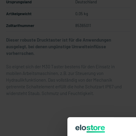
Ursprungsland
Deutschland
Artikelgewicht
0.05 kg
Zolltarifnummer
85365011
Dieser robuste Drucktaster ist für die Anwendungen
ausgelegt, bei denen ungünstige Umwelteinflüsse
vorherrschen.
So eignet sich der M30 Taster bestens für den Einsatz in
mobilen Arbeitsmaschinen, z.B. zur Steuerung von
Hydraulikfunktionen. Das vollständig von der Mechanik
getrennte Schaltelement erfüllt die hohe Schutzart IP67 und
widersteht Staub, Schmutz und Feuchtigkeit.