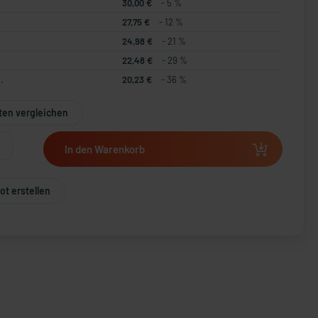
30,00 €
- 5 %
27,75 €
- 12 %
24,98 €
- 21 %
22,48 €
- 29 %
.
20,23 €
- 36 %
ten vergleichen
In den Warenkorb
t erstellen