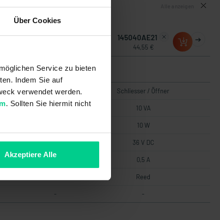
Alle anzeigen
Über Cookies
145000AE40
145040AE21
31,58 €
44,55 €
möglichen Service zu bieten
ten. Indem Sie auf
Schließer
Schliesser / Öffner
 Zweck verwendet werden.
um
. Sollten Sie hiermit nicht
10 VA
10 VA
10 W
10 W
36 V DC
36 V DC
Akzeptiere Alle
0,5 A
0,5 A
Reed
Reed
-
-