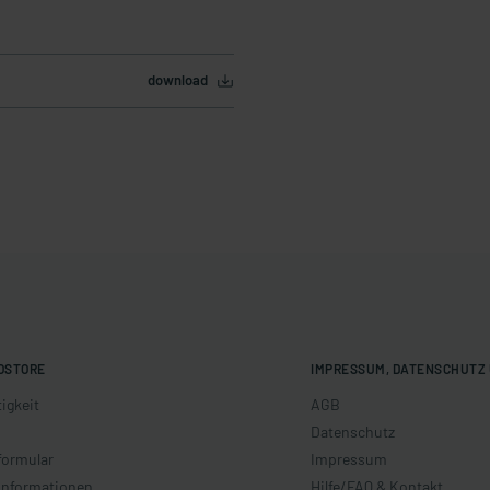
download
OSTORE
IMPRESSUM, DATENSCHUTZ 
igkeit
AGB
Datenschutz
formular
Impressum
informationen
Hilfe/FAQ & Kontakt