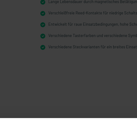
Lange Lebensdauer durch magnetisches Betätigun
Verschleißfreie Reed-Kontakte für niedrige Schal
Entwickelt für raue Einsatzbedingungen, hohe Schu
Verschiedene Tasterfarben und verschiedene Sym
Verschiedene Steckvarianten für ein breites Einsa