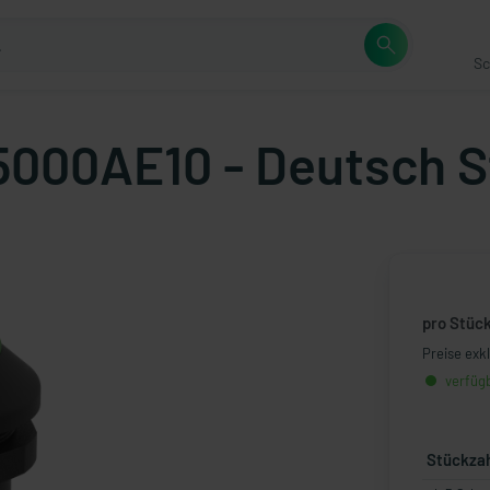
Sc
5000AE10 - Deutsch S
pro Stüc
Preise exk
verfügb
Stückza