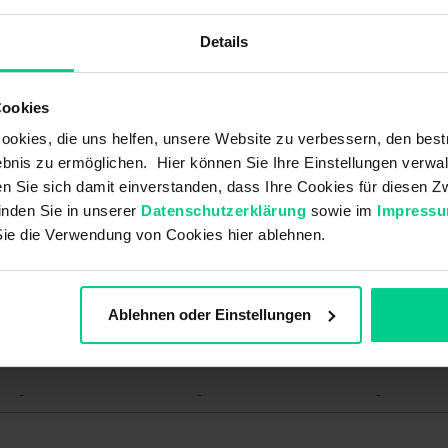
Details
000AE01
145000AE10
145000AE30
32,41 €
31,58 €
31,58 €
Cookies
okies, die uns helfen, unsere Website zu verbessern, den best
bnis zu ermöglichen. Hier können Sie Ihre Einstellungen verwal
Schließer
Schließer
Schließer
ren Sie sich damit einverstanden, dass Ihre Cookies für diesen
inden Sie in unserer
Datenschutzerklärung
sowie im
Impress
10 VA
10 VA
10 VA
Sie die Verwendung von Cookies hier ablehnen.
10 W
10 W
10 W
36 V DC
36 V DC
36 V DC
Ablehnen oder Einstellungen
0,5 A
0,5 A
0,5 A
Reed
Reed
Reed
-
-
-