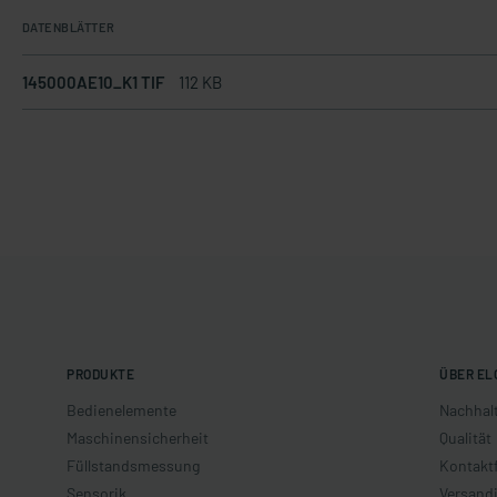
DATENBLÄTTER
145000AE10_K1 TIF
112 KB
PRODUKTE
ÜBER EL
Bedienelemente
Nachhalt
Maschinensicherheit
Qualität
Füllstandsmessung
Kontakt
Sensorik
Versand