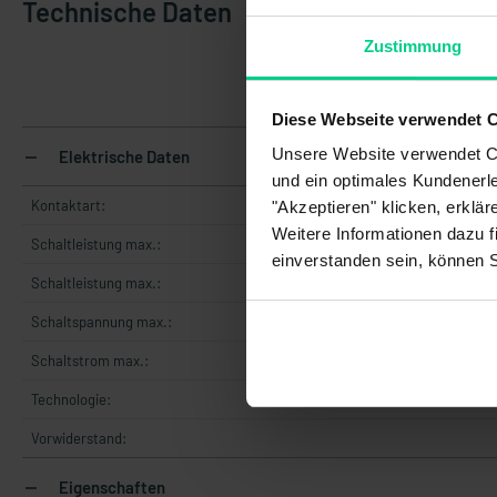
Technische Daten
Zustimmung
145
Diese Webseite verwendet 
Unsere Website verwendet Co
Elektrische Daten
und ein optimales Kundenerle
Kontaktart:
"Akzeptieren" klicken, erklä
Weitere Informationen dazu f
Schaltleistung max.:
einverstanden sein, können 
Schaltleistung max.:
Schaltspannung max.:
Schaltstrom max.:
Technologie:
Vorwiderstand:
Eigenschaften