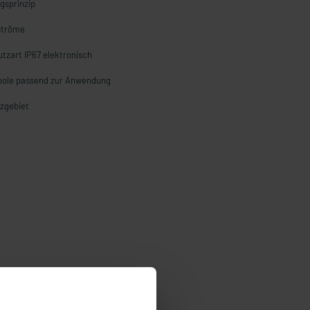
gsprinzip
tströme
tzart IP67 elektronisch
bole passend zur Anwendung
tzgebiet