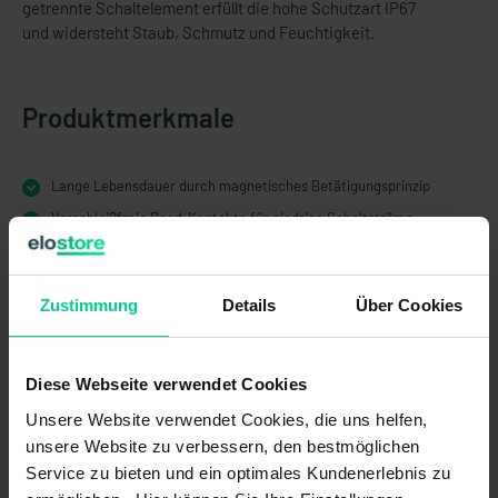
getrennte Schaltelement erfüllt die hohe Schutzart IP67
und widersteht Staub, Schmutz und Feuchtigkeit.
Produktmerkmale
Lange Lebensdauer durch magnetisches Betätigungsprinzip
Verschleißfreie Reed-Kontakte für niedrige Schaltströme
Entwickelt für raue Einsatzbedingungen, hohe Schutzart IP67
elektronisch
Verschiedene Tasterfarben und verschiedene Symbole passend zur
Zustimmung
Details
Über Cookies
Anwendung
Verschiedene Steckervarianten für breites Einsatzgebiet
Diese Webseite verwendet Cookies
Unsere Website verwendet Cookies, die uns helfen,
unsere Website zu verbessern, den bestmöglichen
Service zu bieten und ein optimales Kundenerlebnis zu
Technische Daten