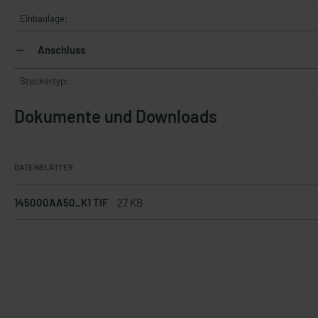
Einbaulage:
Anschluss
Steckertyp:
Dokumente und Downloads
DATENBLÄTTER
145000AA50_K1 TIF
27 KB