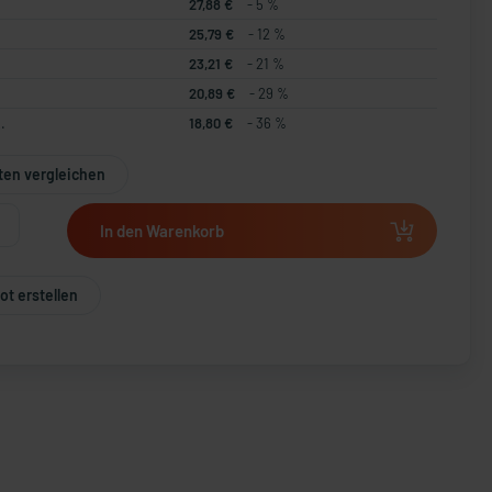
27,88 €
- 5 %
25,79 €
- 12 %
23,21 €
- 21 %
20,89 €
- 29 %
.
18,80 €
- 36 %
ten vergleichen
In den Warenkorb
t erstellen