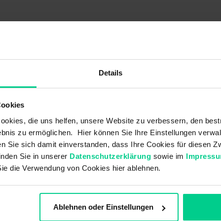
145000AA10
145000
29,34 €
29,
Details
Schließer
Schl
Cookies
10 VA
10
okies, die uns helfen, unsere Website zu verbessern, den best
10 W
10
bnis zu ermöglichen. Hier können Sie Ihre Einstellungen verwal
36 V DC
36 
ren Sie sich damit einverstanden, dass Ihre Cookies für diesen
inden Sie in unserer
Datenschutzerklärung
sowie im
Impress
0,5 A
0,
Sie die Verwendung von Cookies hier ablehnen.
Reed
Re
-
Ablehnen oder Einstellungen