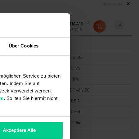
Alle anzeigen
AA50
145101AA10
34 €
48,79 €
Über Cookies
ießer
Schließer
 VA
10 VA
möglichen Service zu bieten
 W
10 W
ten. Indem Sie auf
V DC
36 V DC 48 V DC
 Zweck verwendet werden.
um
. Sollten Sie hiermit nicht
5 A
0,5 A
ed
Reed
-
3,9 Ohm
Akzeptiere Alle