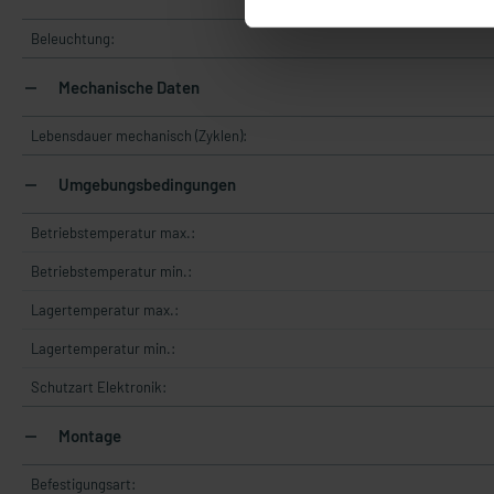
Beleuchtung:
Mechanische Daten
Lebensdauer mechanisch (Zyklen):
Umgebungsbedingungen
Betriebstemperatur max.:
Betriebstemperatur min.:
Lagertemperatur max.:
Lagertemperatur min.:
Schutzart Elektronik:
Montage
Befestigungsart: