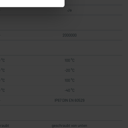
-
Ja
-
2000000
 °C
100 °C
 °C
-20 °C
 °C
100 °C
 °C
-40 °C
-
IP67 DIN EN 60529
raubt
geschraubt von unten