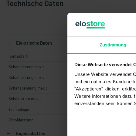
Technische Daten
Elektrische Daten
Zustimmung
Kontaktart:
Diese Webseite verwendet 
Schaltleistung max.:
Unsere Website verwendet Co
Schaltleistung max.:
und ein optimales Kundenerle
Schaltspannung max.:
"Akzeptieren" klicken, erklä
Weitere Informationen dazu f
Schaltstrom max.:
einverstanden sein, können 
Technologie:
Vorwiderstand:
Eigenschaften