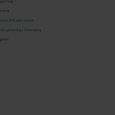
gsprinzip
tströme
tzart IP67 elektronisch
bole passend zur Anwendung
gebiet