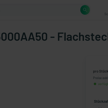
Sc
5000AA50 - Flachstec
pro Stüc
Preise exk
verfügb
Stückza