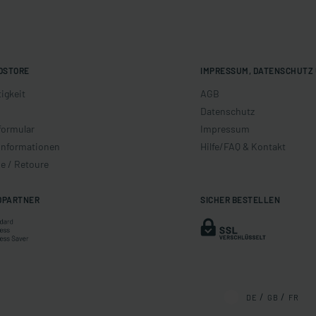
OSTORE
IMPRESSUM, DATENSCHUTZ 
igkeit
AGB
Datenschutz
formular
Impressum
informationen
Hilfe/FAQ & Kontakt
e / Retoure
DPARTNER
SICHER BESTELLEN
DE
GB
FR