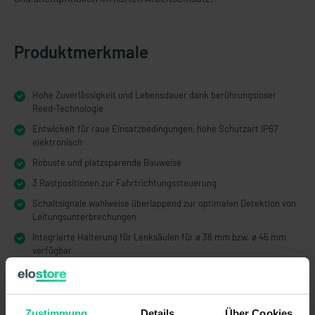
Produktmerkmale
Hohe Zuverlässigkeit und Lebensdauer dank berührungsloser
Reed-Technologie
Entwickelt für raue Einsatzbedingungen, hohe Schutzart IP67
elektronisch
Robuste und platzsparende Bauweise
3 Rastpositionen zur Fahrtrichtungssteuerung
Schaltsignale wahlweise überlappend zur optimalen Detektion von
Leitungsunterbrechungen
Integrierte Halterung für Lenksäulen für ø 38 mm bzw. ø 45 mm
verfügbar
Mechanische Verriegelung in Mittelstellung
Mit oder ohne Taster verfügbar
Zustimmung
Details
Über Cookies