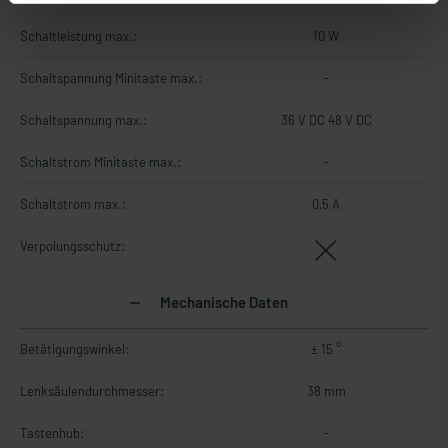
Schaltleistung max.:
10 W
Schaltspannung Minitaste max.:
-
Schaltspannung max.:
36 V DC 48 V DC
Schaltstrom Minitaste max.:
-
Schaltstrom max.:
0,5 A
Verpolungsschutz:
Mechanische Daten
Betätigungswinkel:
± 15 °
Lenksäulendurchmesser:
38 mm
Tastenhub:
-