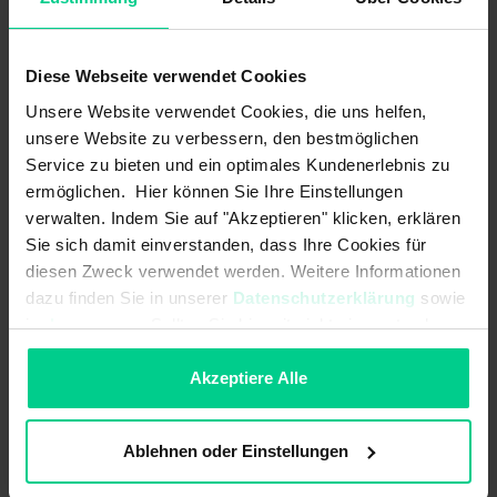
Diese Webseite verwendet Cookies
Technische Daten
Unsere Website verwendet Cookies, die uns helfen,
unsere Website zu verbessern, den bestmöglichen
Service zu bieten und ein optimales Kundenerlebnis zu
351RHS3301
ermöglichen. Hier können Sie Ihre Einstellungen
213,60 €
verwalten. Indem Sie auf "Akzeptieren" klicken, erklären
Sie sich damit einverstanden, dass Ihre Cookies für
Elektrische Daten
diesen Zweck verwendet werden. Weitere Informationen
dazu finden Sie in unserer
Datenschutzerklärung
sowie
Kontaktart:
Schließer
im
Impressum
. Sollten Sie hiermit nicht einverstanden
sein, können Sie die Verwendung von Cookies hier
Kontaktart Minitaste:
-
ablehnen.
Akzeptiere Alle
Schaltleistung Minitaste max.:
-
Schaltleistung Minitaste max.:
-
Ablehnen oder Einstellungen
Schaltleistung max.:
10 VA