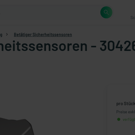
Sc
ng
Betätiger Sicherheitssensoren
rheitssensoren - 3042
pro Stüc
Preise exk
verfügb