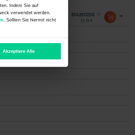
ten. Indem Sie auf
 Zweck verwendet werden.
30426112Q
30426112SS
um
. Sollten Sie hiermit nicht
22,26 €
23,19 €
Akzeptiere Alle