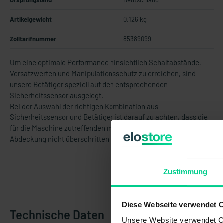
Ursprungsland
Deutschland
Artikelgewicht
0.126 kg
Zolltarifnummer
85389099
Um eine optimale Performance hinsichtlich Schaltabstände,
Versatzwerten und Manipulationsschutz zu erreichen, sind
unsere Betätiger speziell auf den entsprechenden
Sicherheitssensor ausgelegt.
Bei der Auswahl der richtigen Kombination aus
Sicherheitssensor und Betätiger ist darauf zu achten, dass die
für die Maschine zutreffenden maximalen Öffnungsspalte der
Abdeckung nicht überschritten werden.
Zustimmung
Diese Webseite verwendet 
Technische Daten
Unsere Website verwendet Co