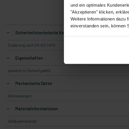
und ein optimales Kundenerle
"Akzeptieren" klicken, erklä
3
Weitere Informationen dazu f
einverstanden sein, können 
Sicherheitstechnische Kennwerte
Codierung nach EN ISO 14119:
Eigenschaften
passend zu Sensortype(n):
Mechanische Daten
Abmessungen:
Materialinformationen
Gehäusematerial: