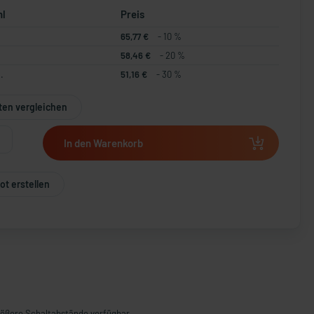
hl
Preis
65,77 €
- 10 %
58,46 €
- 20 %
.
51,16 €
- 30 %
ten vergleichen
In den Warenkorb
t erstellen
größere Schaltabstände verfügbar