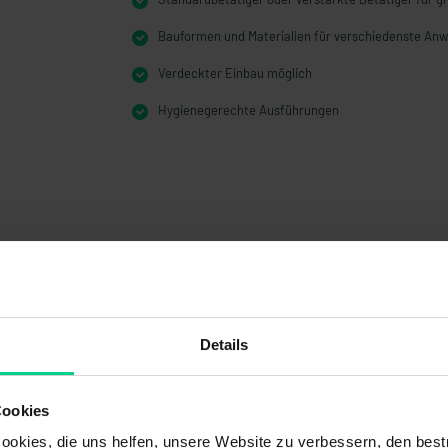
Bauformen und Materialien für verschiedenste A
Verdeckter Einbau möglich
Hygienegerechte Ausführungen
Details
Cookies
okies, die uns helfen, unsere Website zu verbessern, den best