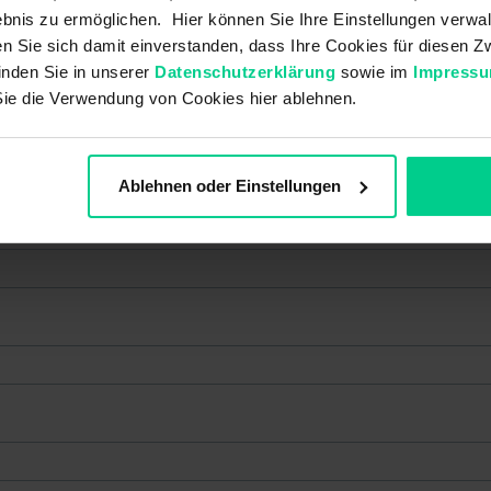
bnis zu ermöglichen. Hier können Sie Ihre Einstellungen verwal
ren Sie sich damit einverstanden, dass Ihre Cookies für diesen
0426112GS
30426112N
30426112P
inden Sie in unserer
Datenschutzerklärung
sowie im
Impress
18,24 €
22,26 €
29,37 €
Sie die Verwendung von Cookies hier ablehnen.
Ablehnen oder Einstellungen