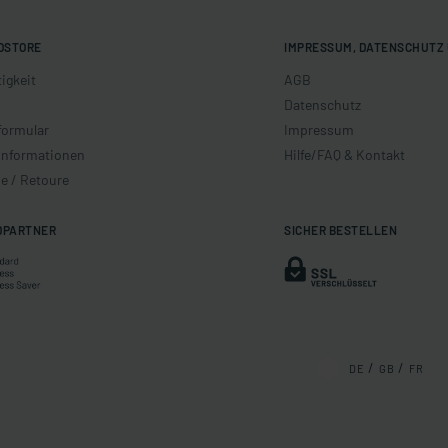
OSTORE
IMPRESSUM, DATENSCHUTZ 
igkeit
AGB
Datenschutz
formular
Impressum
informationen
Hilfe/FAQ & Kontakt
e / Retoure
DPARTNER
SICHER BESTELLEN
DE
GB
FR