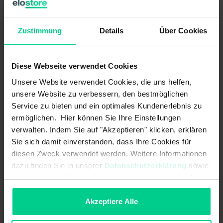
conditions ambiantes extrêmes. Les différents actionneurs
et formes offrent la flexibilité nécessaire pour maîtriser en
toute sécurité des dangers potentiels.
Zustimmung
Details
Über Cookies
Caractéristiques du produit
Diese Webseite verwendet Cookies
Unsere Website verwendet Cookies, die uns helfen,
unsere Website zu verbessern, den bestmöglichen
Force d'interverrouillage jusqu'à 2500 N
Service zu bieten und ein optimales Kundenerlebnis zu
Indice de protection IP67 pour des conditions d’emploi défavorables
ermöglichen. Hier können Sie Ihre Einstellungen
Verrouillage hors tension ou sous tension
verwalten. Indem Sie auf "Akzeptieren" klicken, erklären
Double actionnement possible pour l'interverrouillage simultané de
Sie sich damit einverstanden, dass Ihre Cookies für
deux portes
diesen Zweck verwendet werden. Weitere Informationen
Tête orientable, donc différentes directions d'actionnement
dazu finden Sie in unserer
Datenschutzerklärung
sowie
im
Impressum
. Sollten Sie hiermit nicht einverstanden
Divers actionneurs disponibles, également avec guide d'insertion
sein, können Sie die Verwendung von Cookies hier
Nombreux accessoires tels que des barres de consignations, des
ablehnen.
Akzeptiere Alle
systèmes de déverrouillage auxiliaire, des verrous, etc.