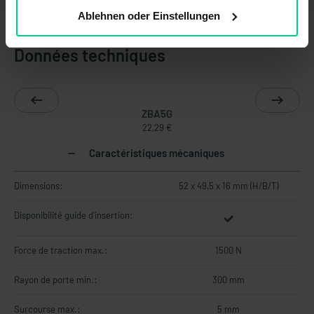
Ablehnen oder Einstellungen
Données techniques
ZBA5G
22,29 €
Caractéristiques mécaniques
Dimensions:
52 x 49,5 x 16 mm (H/B/T)
Disponibilité guide d'insertion:
Force de traction max.:
1500 N
Rayon de porte min.:
300 mm
Surcourse max.:
5 mm