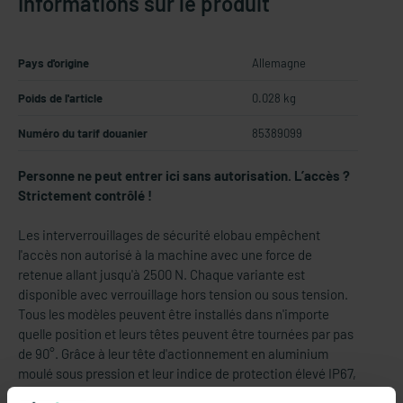
Informations sur le produit
Pays d'origine
Allemagne
Poids de l'article
0.028 kg
Numéro du tarif douanier
85389099
Personne ne peut entrer ici sans autorisation. L’accès ?
Strictement contrôlé !
Les interverrouillages de sécurité elobau empêchent
l'accès non autorisé à la machine avec une force de
retenue allant jusqu'à 2500 N. Chaque variante est
disponible avec verrouillage hors tension ou sous tension.
Tous les modèles peuvent être installés dans n'importe
quelle position et leurs têtes peuvent être tournées par pas
de 90°. Grâce à leur tête d'actionnement en aluminium
moulé sous pression et leur indice de protection élevé IP67,
les interverrouillages de sécurité sont adaptés aux