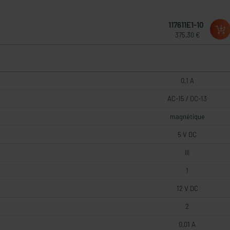
117611E1-10
375,30 €
0,1 A
AC-15 / DC-13
magnétique
5 V DC
III
1
12 V DC
2
0,01 A