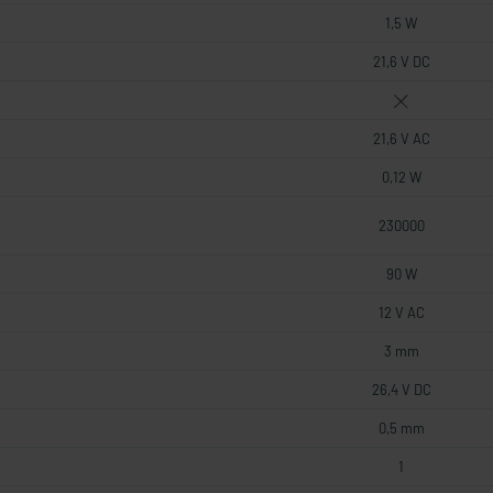
1,5 W
21,6 V DC
21,6 V AC
0,12 W
230000
90 W
12 V AC
3 mm
26,4 V DC
0,5 mm
1