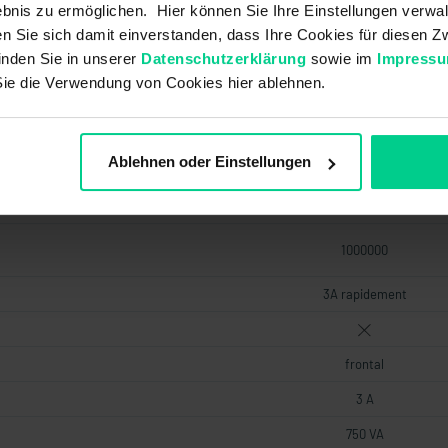
bnis zu ermöglichen. Hier können Sie Ihre Einstellungen verwal
Reed
ren Sie sich damit einverstanden, dass Ihre Cookies für diesen
inden Sie in unserer
Datenschutzerklärung
sowie im
Impress
60 mA
Sie die Verwendung von Cookies hier ablehnen.
250 V AC
Ablehnen oder Einstellungen
30 V DC
0,5 W
1000000
3A rapidement
frontal
3 A
750 VA