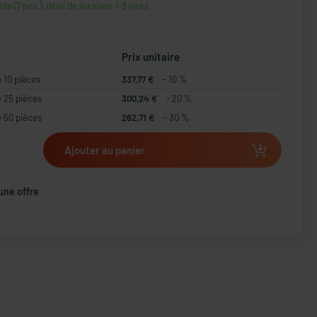
le (7 pcs.), délai de livraison 1-3 jours
Prix unitaire
e 10 pièces
337,77 €
- 10 %
e 25 pièces
300,24 €
- 20 %
e 50 pièces
262,71 €
- 30 %
Ajouter au panier
une offre