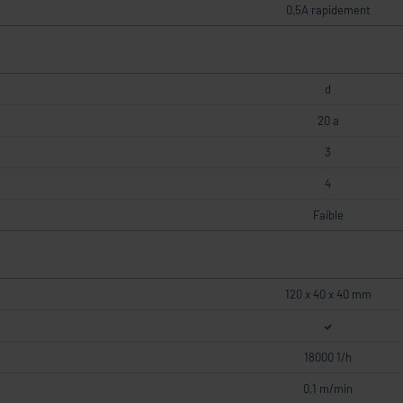
0,5A rapidement
d
20 a
3
4
Faible
120 x 40 x 40 mm
18000 1/h
0,1 m/min