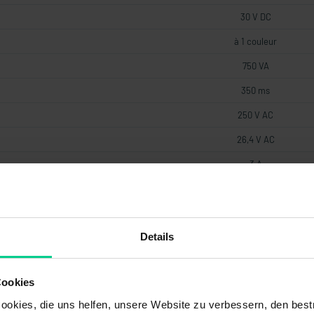
30 V DC
à 1 couleur
750 VA
350 ms
250 V AC
26,4 V AC
3 A
III
3A rapidement
Details
90 W
21 mm
Cookies
0,12 VA
okies, die uns helfen, unsere Website zu verbessern, den best
1,5 VA