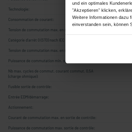
und ein optimales Kundenerle
Technologie:
"Akzeptieren" klicken, erklä
Weitere Informationen dazu f
Consommation de courant:
einverstanden sein, können 
Tension de commutation max. en sortie de contrôle:
Catégorie d'arrêt 0 (STO) nach IEC 61800-5-2:
Tension de commutation max. en sortie de sécurité:
Puissance de commutation min. sortie de sécurité:
Nb max. cycles de commut. courant commut. 0,5A
(charge ohmique):
Fusible sortie de contrôle:
Entrée EDM/démarrage:
Actionnement:
Courant de commutation max. en sortie de contrôle:
Puissance de commutation max. sortie de contrôle: