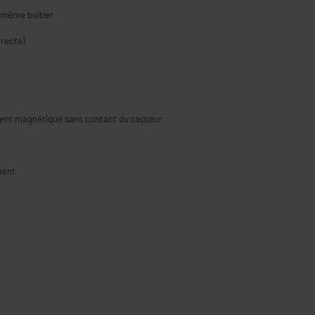
n même boîtier
irecte)
ement magnétique sans contact du capteur
ment