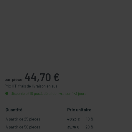
44,70 €
par pièce
Prix HT, frais de livraison en sus
Disponible (10 pcs.), délai de livraison 1-3 jours
Quantité
Prix unitaire
À partir de 25 pièces
40,23 €
- 10 %
À partir de 50 pièces
35,76 €
- 20 %