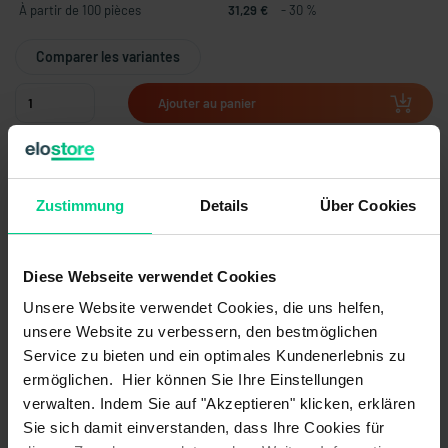
À partir de 100 pièces
31,29 €
- 30 %
Comparer les variantes
Ajouter au panier
Créer une offre
Zustimmung
Details
Über Cookies
Pays d'origine
Allemagne
Diese Webseite verwendet Cookies
Poids de l'article
0.12 kg
Unsere Website verwendet Cookies, die uns helfen,
unsere Website zu verbessern, den bestmöglichen
Numéro du tarif douanier
85389091
Service zu bieten und ein optimales Kundenerlebnis zu
ermöglichen. Hier können Sie Ihre Einstellungen
verwalten. Indem Sie auf "Akzeptieren" klicken, erklären
Sie sich damit einverstanden, dass Ihre Cookies für