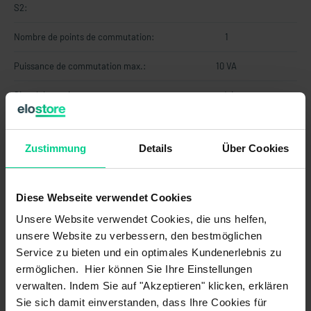
S2:
Nombre de points de commutation:
1
Puissance de commutation max.:
10 VA
Signal de sortie:
numérique
Technologie:
Reed
Zustimmung
Details
Über Cookies
Tension de commutation max.:
48 V AC
Tension de commutation max.:
48 V DC
Diese Webseite verwendet Cookies
Type de contact S1:
Ouverture, niveau de fluide
Unsere Website verwendet Cookies, die uns helfen,
descendant
unsere Website zu verbessern, den bestmöglichen
Service zu bieten und ein optimales Kundenerlebnis zu
Type de contact S2:
-
ermöglichen. Hier können Sie Ihre Einstellungen
verwalten. Indem Sie auf "Akzeptieren" klicken, erklären
Propriétés
Sie sich damit einverstanden, dass Ihre Cookies für