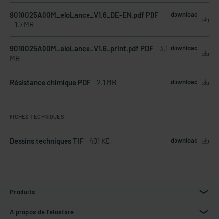
9010025A00M_eloLance_V1.6_DE-EN.pdf PDF
download
1.7 MB
9010025A00M_eloLance_V1.6_print.pdf PDF
3.1
download
MB
Résistance chimique PDF
2.1 MB
download
FICHES TECHNIQUES
Dessins techniques TIF
401 KB
download
Produits
A propos de l'elostore