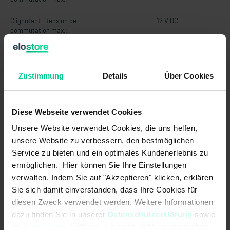
Clignotant - tension de
12 V DC
commutation max.:
Débattement - clignotant:
13 °
Débattement - clignotant LCP:
8 °
Zustimmung
Details
Über Cookies
Essuie-glace balayage continu -
8 A
courant de commutation max.:
Diese Webseite verwendet Cookies
Essuie-glace balayage continu -
ca. 96 W
Unsere Website verwendet Cookies, die uns helfen,
puissance de commutation max.:
unsere Website zu verbessern, den bestmöglichen
Service zu bieten und ein optimales Kundenerlebnis zu
Essuie-glace balayage continu -
12 V DC
ermöglichen. Hier können Sie Ihre Einstellungen
tension de commutation max.:
verwalten. Indem Sie auf "Akzeptieren" klicken, erklären
Essuie-glace balayage intermittent
8 A
Sie sich damit einverstanden, dass Ihre Cookies für
- courant de commutation max.:
diesen Zweck verwendet werden. Weitere Informationen
dazu finden Sie in unserer
Datenschutzerklärung
sowie
Essuie-glace balayage intermittent
ca. 96 W
im
Impressum
. Sollten Sie hiermit nicht einverstanden