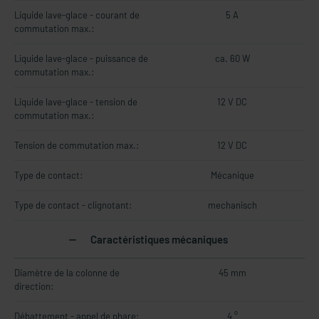
Liquide lave-glace - courant de
5 A
commutation max.:
Liquide lave-glace - puissance de
ca. 60 W
commutation max.:
Liquide lave-glace - tension de
12 V DC
commutation max.:
Tension de commutation max.:
12 V DC
Type de contact:
Mécanique
Type de contact - clignotant:
mechanisch
Caractéristiques mécaniques
Diamètre de la colonne de
45 mm
direction:
Débattement - appel de phare:
4 °