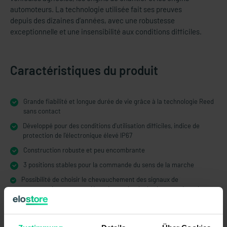
automoteurs. La technologie utilisée fait ses preuves
depuis des dizaines d’années, avec une robustesse
exceptionnelle et une insensibilité aux conditions difficiles.
Caractéristiques du produit
Grande fiabilité et longue durée de vie grâce à la technologie Reed
sans contact
Développé pour des conditions d'utilisation difficiles, indice de
protection de l'électronique élevé IP67
Construction robuste et peu encombrante
3 positions stables pour la commande du sens de la marche
Possibilité de choisir le chevauchement des signaux de
commutation pour une détection optimale des interruptions de
câble
Support intégré disponible pour colonne de direction de ø 38 mm
ou ø 45 mm