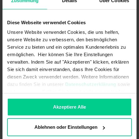
Zustimmung
Details
Über Cookies
Verrouillage mécanique en position médiane
Disponible avec ou sans bouton poussoir
Diese Webseite verwendet Cookies
Unsere Website verwendet Cookies, die uns helfen,
unsere Website zu verbessern, den bestmöglichen
Service zu bieten und ein optimales Kundenerlebnis zu
Données techniques
ermöglichen. Hier können Sie Ihre Einstellungen
verwalten. Indem Sie auf "Akzeptieren" klicken, erklären
Sie sich damit einverstanden, dass Ihre Cookies für
diesen Zweck verwendet werden. Weitere Informationen
351RHS3301
dazu finden Sie in unserer
Datenschutzerklärung
sowie
213,60 €
im
Impressum
. Sollten Sie hiermit nicht einverstanden
Caractéristiques électriques
sein, können Sie die Verwendung von Cookies hier
ablehnen.
Akzeptiere Alle
Courant de commutation max.:
0,5 A
Protection contre les inversions de
Ablehnen oder Einstellungen
polarité: