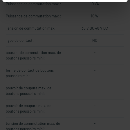
Puissance de commutation max.:
10 VA
Puissance de commutation max.:
10 W
Tension de commutation max.:
36 V DC 48 V DC
Type de contact:
NO
courant de commutation max. de
-
boutons poussoirs mini:
forme de contact de boutons
-
poussoirs mini:
pouvoir de coupure max. de
-
boutons poussoirs mini:
pouvoir de coupure max. de
-
boutons poussoirs mini:
tension de commutation max. de
-
boutons poussoirs mini: