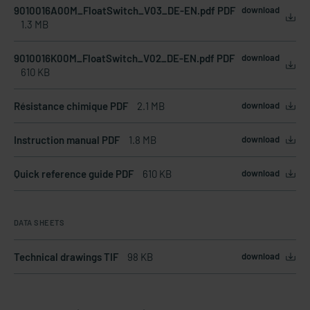
9010016A00M_FloatSwitch_V03_DE-EN.pdf PDF
download
1.3 MB
9010016K00M_FloatSwitch_V02_DE-EN.pdf PDF
download
610 KB
Résistance chimique PDF
2.1 MB
download
Instruction manual PDF
1.8 MB
download
Quick reference guide PDF
610 KB
download
DATA SHEETS
Technical drawings TIF
98 KB
download