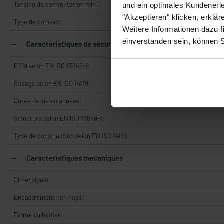
Tension de commutation min.:
und ein optimales Kundenerle
"Akzeptieren" klicken, erklä
Type de contact:
Weitere Informationen dazu f
einverstanden sein, können 
Caractéristiques de sécurité
B10d selon EN ISO 13849-1:
Codage selon EN ISO 14119:
Durée de vie en années:
Structure selon EN ISO 13849-1:
Type de construction selon EN ISO 14119:
Caractéristiques mécaniques
Dimensions:
Encastrement non noyé:
Forme du boîtier: