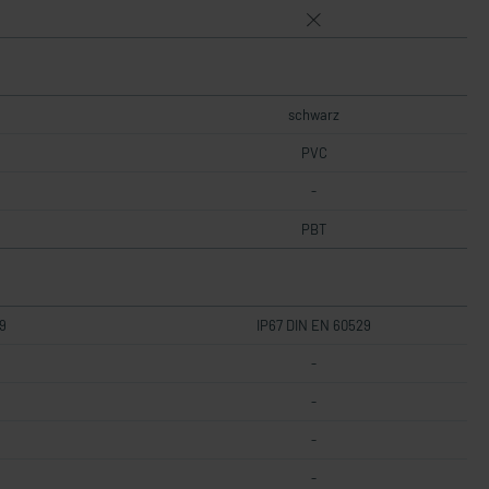
schwarz
PVC
-
PBT
9
IP67 DIN EN 60529
-
-
-
-