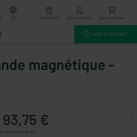
e
FR
Order lists
Votre compte
Panier d'achat
S
AIDE & CONTACT
ande magnétique -
93,75 €
ais de livraison en sus