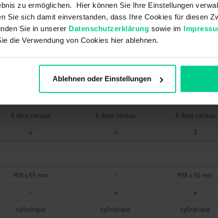
38,4 V DC
38,4 V DC
19,2 V DC
bnis zu ermöglichen. Hier können Sie Ihre Einstellungen verwal
ren Sie sich damit einverstanden, dass Ihre Cookies für diesen
NO/NF
NO/NF
NO/NF
inden Sie in unserer
Datenschutzerklärung
sowie im
Impress
Sie die Verwendung von Cookies hier ablehnen.
20000000
-
20000000
Ablehnen oder Einstellungen
Faible
Faible
Faible
20 a
20 a
20 a
À deux canaux
À deux canaux
À deux canaux
4
4
3
M18 x 55 mm
-
M18 x 55 mm
-
cylindrique
cylindrique
cylindrique