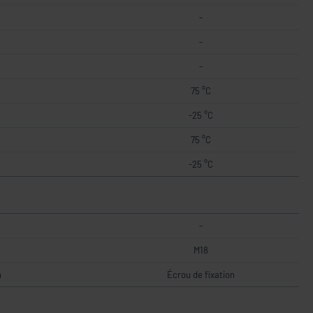
-
-
-
75 °C
-25 °C
75 °C
-25 °C
-
M18
n
Écrou de fixation