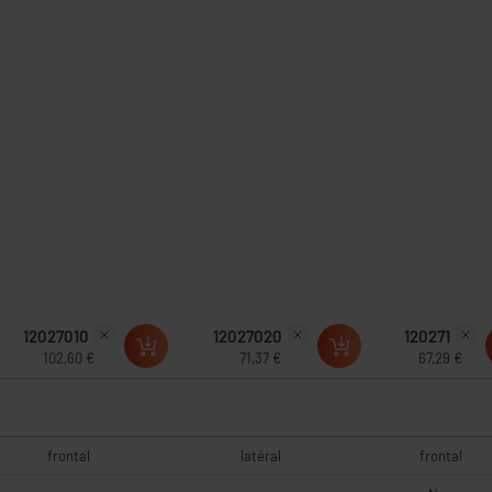
12027010
12027020
120271
102,60 €
71,37 €
67,29 €
frontal
latéral
frontal