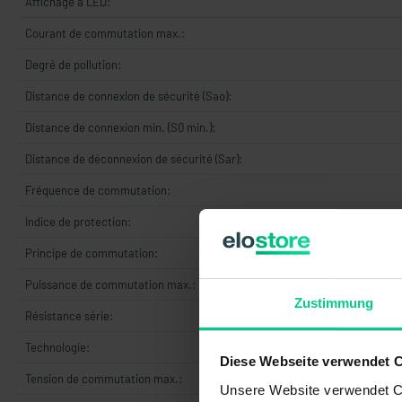
Affichage à LED:
Courant de commutation max.:
Degré de pollution:
Distance de connexion de sécurité (Sao):
Distance de connexion min. (S0 min.):
Distance de déconnexion de sécurité (Sar):
Fréquence de commutation:
Indice de protection:
Principe de commutation:
Puissance de commutation max.:
Zustimmung
Résistance série:
Technologie:
Diese Webseite verwendet 
Tension de commutation max.:
Unsere Website verwendet Co