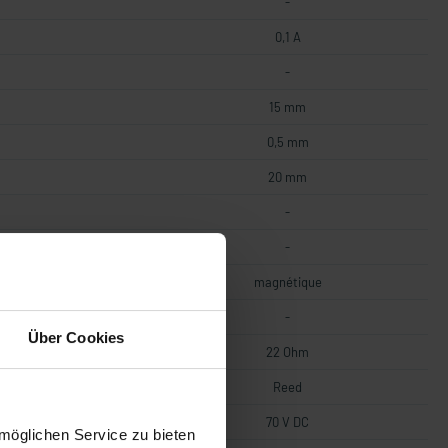
-
0,1 A
-
15 mm
0,5 mm
20 mm
-
-
magnétique
-
Über Cookies
22 Ohm
Reed
70 V DC
möglichen Service zu bieten