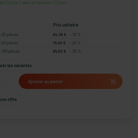
ble (10 pcs.), délai de livraison 1-3 jours
Prix unitaire
e 25 pièces
84,38 €
- 10 %
e 50 pièces
75,00 €
- 20 %
e 100 pièces
65,63 €
- 30 %
er les variantes
Ajouter au panier
une offre