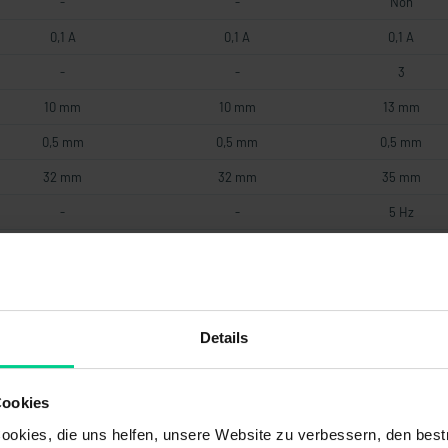
-
-
Non
0,1 A
0,1 A
0,1 A
-
-
3
10 mm
10 mm
13 mm
0,5 mm
0,5 mm
0,5 mm
32 mm
32 mm
35 mm
-
-
5 Hz
-
-
III
magnétique
magnétique
magnétique
-
3 W
3 W
Details
22 Ohm
22 Ohm
22 Ohm
Reed
Reed
Reed
Cookies
57,6 V DC
57,6 V DC
28,8 V DC
okies, die uns helfen, unsere Website zu verbessern, den best