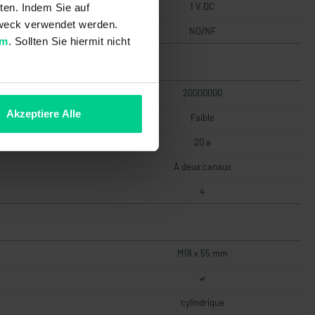
1 V DC
ten. Indem Sie auf
 Zweck verwendet werden.
NO/NF
um
. Sollten Sie hiermit nicht
20000000
Akzeptiere Alle
Faible
20 a
À deux canaux
4
M18 x 55 mm
cylindrique