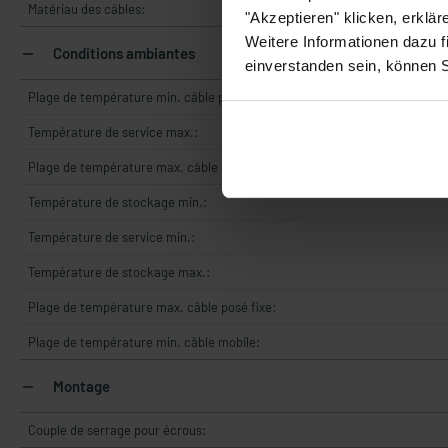
Matériau des câbles:
"Akzeptieren" klicken, erklä
Weitere Informationen dazu f
Conditions ambiantes
einverstanden sein, können 
Plage de température min. câble posé fixe:
Température de service max.:
Plage de température max. câble mobile:
Température de stockage min.:
Température de service min.:
Température de stockage max.:
Plage de température max. câble posé fixe:
Plage de température min. câble mobile:
Montage
Couple de serrage pour écrous: