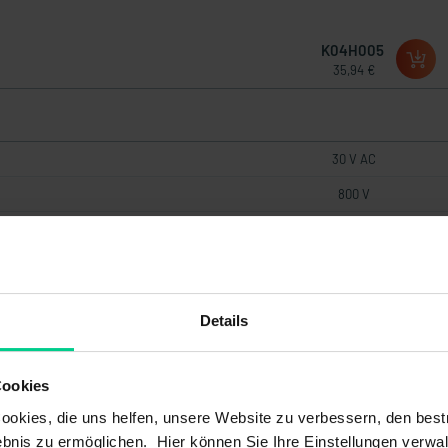
K04H005
35,94 €
30 V AC
800 V
3 A
30 V DC
Details
Brass
Cookies
PUR
okies, die uns helfen, unsere Website zu verbessern, den best
Copper alloy gold-plated
bnis zu ermöglichen. Hier können Sie Ihre Einstellungen verwal