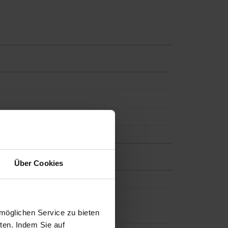
Über Cookies
möglichen Service zu bieten
ten. Indem Sie auf