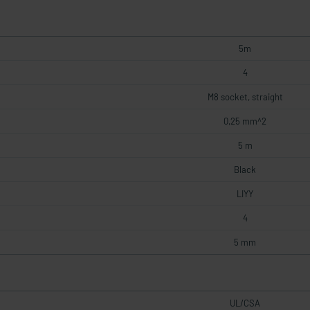
5m
4
M8 socket, straight
0,25 mm^2
5 m
Black
LIYY
4
5 mm
UL/CSA