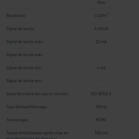
Ohm
Résolution:
< 0,014 °
Signal de sortie:
4-20mA
Signal de sortie max.:
20 mA
Signal de sortie max.:
-
Signal de sortie min.:
4 mA
Signal de sortie min.:
-
Sécurité contre les courts-circuits:
ISO 16750-2
Taux d'échantillonnage:
100 Hz
Technologie:
MEMS
Temps d'initialisation après mise en
500 ms
marche/Vitesse de démarra: