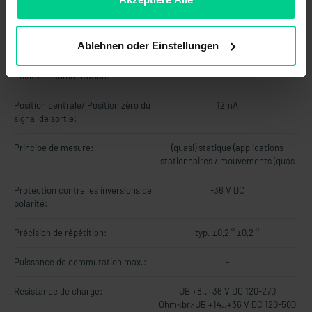
Plage de mesure angulaire Sortie
X-axis: ±45°<br>Y-axis: ±45°
analogique:
Ablehnen oder Einstellungen
Plage de mesure gyroscope max.:
±250 °/s
Points de commutation:
-
Position centrale/ Position zéro du
12mA
signal de sortie:
Principe de mesure:
(quasi) statique (applications
stationnaires / mouvements (quas
Protection contre les inversions de
-36 V DC
polarité:
Précision de répétition:
typ. ±0,2 ° ±0,2 °
Puissance de commutation max.:
-
Résistance de charge:
UB +8..+36 V DC 120-270
Ohm<br>UB +14..+36 V DC 120-500