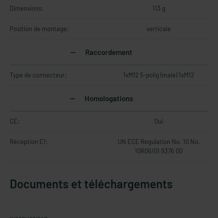
Dimensions:
113 g
Position de montage:
verticale
Raccordement
Type de connecteur:
1xM12 5-polig (male) 1xM12
Homologations
CE:
Oui
Réception E1:
UN ECE Regulation No. 10 No.
10R06/01 9376 00
Documents et téléchargements