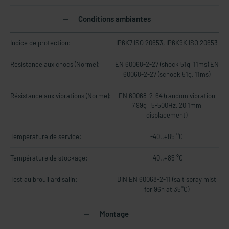
Conditions ambiantes
Indice de protection:
IP6K7 ISO 20653, IP6K9K ISO 20653
Résistance aux chocs (Norme):
EN 60068-2-27 (shock 51g, 11ms) EN
60068-2-27 (schock 51g, 11ms)
Résistance aux vibrations (Norme):
EN 60068-2-64 (random vibration
7,99g , 5-500Hz, 20,1mm
displacement)
Température de service:
-40..+85 °C
Température de stockage:
-40..+85 °C
Test au brouillard salin:
DIN EN 60068-2-11 (salt spray mist
for 96h at 35°C)
Montage