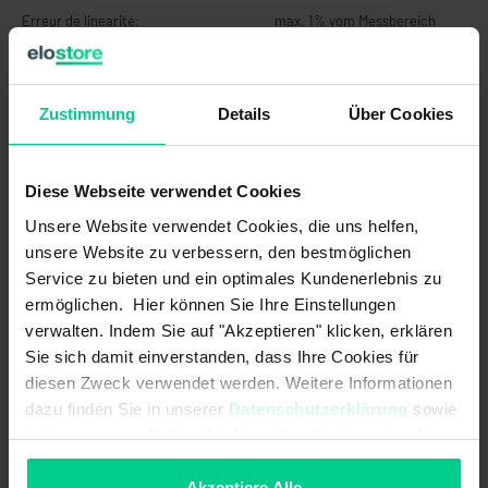
Erreur de linearité:
max. 1% vom Messbereich
Erreur de linearité typiques:
1% of measuring range
Fréquence limite:
20Hz
Zustimmung
Details
Über Cookies
Hystérésis:
-
Diese Webseite verwendet Cookies
MTTF:
76 a
Unsere Website verwendet Cookies, die uns helfen,
Nombre d'axes de mesure
2
unsere Website zu verbessern, den bestmöglichen
(Nombre):
Service zu bieten und ein optimales Kundenerlebnis zu
ermöglichen. Hier können Sie Ihre Einstellungen
Nombre d'axes de mesure
2
verwalten. Indem Sie auf "Akzeptieren" klicken, erklären
Inclinaison:
Sie sich damit einverstanden, dass Ihre Cookies für
diesen Zweck verwendet werden. Weitere Informationen
Plage de mesure:
±45° X-Achse<br>±45° Z-Achse
dazu finden Sie in unserer
Datenschutzerklärung
sowie
Plage de mesure accélération
±8 g
im
Impressum
. Sollten Sie hiermit nicht einverstanden
max.:
sein, können Sie die Verwendung von Cookies hier
ablehnen.
Akzeptiere Alle