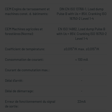
CEM Engins de terrassement et
DIN EN ISO 13766-1, Load dump
machines const. d. bâtiments:
Pulse B with Us = 85V, Cranking ISO
16750-2 Level 1-4
CEM Machines agricoles et
EN ISO 14982, Load dump Pulse B
forestières (Norme):
with Us = 85V, Cranking ISO 16750-2
Level 1-4
Coefficient de température:
±0,015°/K max. ±0,015°/K
Consommation de courant:
< 100 mA
Courant de commutation max.:
-
Délai d'arrêt:
-
Délai de démarrage:
-
Erreur de fonctionnement du signal
22mA
de sortie: