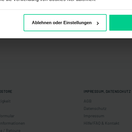
*
*
Ablehnen oder Einstellungen
OSTORE
IMPRESSUM, DATENSCHUTZ 
igkeit
AGB
Datenschutz
formular
Impressum
informationen
Hilfe/FAQ & Kontakt
e / Retoure