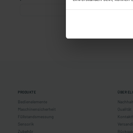
*
PRODUKTE
ÜBER EL
Bedienelemente
Nachhalt
Maschinensicherheit
Qualität
Füllstandsmessung
Kontakt
Sensorik
Versand
Zubehör
Rückgab