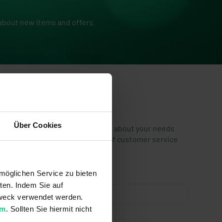
 about new items and offers.
Über Cookies
tly under construction. We do care about your needs
l out the form below and a member of customer service
möglichen Service zu bieten
ten. Indem Sie auf
 Zweck verwendet werden.
um
. Sollten Sie hiermit nicht