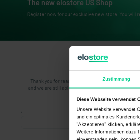
The new elostore US Shop
Register now for our exclusive new store. You will 
Zustimmung
Thank you for reaching out to elobau US Inc. and w
and we are still able to take requests during this c
Diese Webseite verwendet 
Unsere Website verwendet Co
*
und ein optimales Kundenerle
"Akzeptieren" klicken, erklä
Weitere Informationen dazu f
einverstanden sein, können 