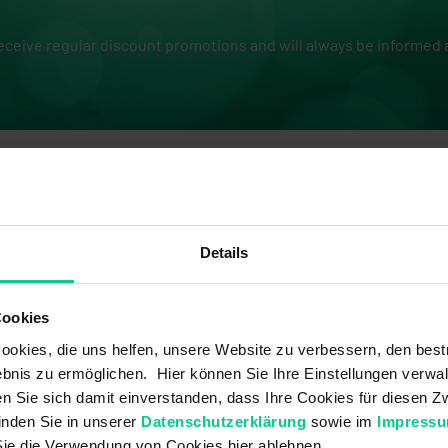
receive regular discount promotions and will always be informed
Website Currently Under Construction
Details
elcome to our online store, eloStore US. This website is curren
onstruction period. If you need anything, please feel free to fil
will reach out to you as soon as possible.
Cookies
okies, die uns helfen, unsere Website zu verbessern, den best
*
*
bnis zu ermöglichen. Hier können Sie Ihre Einstellungen verwal
ren Sie sich damit einverstanden, dass Ihre Cookies für diesen
inden Sie in unserer
Datenschutzerklärung
sowie im
Impress
Sie die Verwendung von Cookies hier ablehnen.