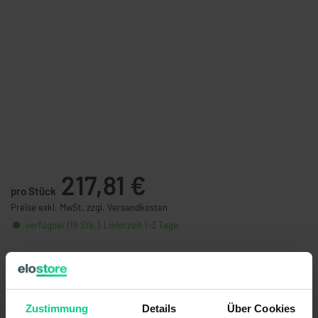
217,81 €
pro Stück
Preise exkl. MwSt. zzgl. Versandkosten
verfügbar (19 Stk.), Lieferzeit 1-3 Tage
Stückzahl
Preis
ab 5 Stk.
206,92 €
- 5 %
ab 10 Stk.
191,40 €
- 12 %
Zustimmung
Details
Über Cookies