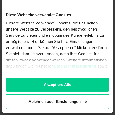
ab 25 Stk.
172,26 €
- 21 %
ab 50 Stk.
155,03 €
- 29 %
Diese Webseite verwendet Cookies
ab 100 Stk.
139,53 €
- 36 %
Unsere Website verwendet Cookies, die uns helfen,
In den Warenkorb
unsere Website zu verbessern, den bestmöglichen
Service zu bieten und ein optimales Kundenerlebnis zu
Angebot erstellen
ermöglichen. Hier können Sie Ihre Einstellungen
verwalten. Indem Sie auf "Akzeptieren" klicken, erklären
Sie sich damit einverstanden, dass Ihre Cookies für
diesen Zweck verwendet werden. Weitere Informationen
dazu finden Sie in unserer
Datenschutzerklärung
sowie
Ursprungsland
Deutschland
im
Impressum
. Sollten Sie hiermit nicht einverstanden
sein, können Sie die Verwendung von Cookies hier
Artikelgewicht
0.067 kg
ablehnen.
Akzeptiere Alle
Zolltarifnummer
90318020
Ablehnen oder Einstellungen