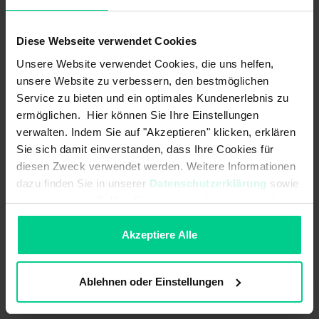
ab 25 Stk.
147,51 €
- 21 %
ab 50 Stk.
132,76 €
- 29 %
Diese Webseite verwendet Cookies
ab 100 Stk.
119,49 €
- 36 %
Unsere Website verwendet Cookies, die uns helfen,
In den Warenkorb
unsere Website zu verbessern, den bestmöglichen
Service zu bieten und ein optimales Kundenerlebnis zu
Angebot erstellen
ermöglichen. Hier können Sie Ihre Einstellungen
verwalten. Indem Sie auf "Akzeptieren" klicken, erklären
Sie sich damit einverstanden, dass Ihre Cookies für
diesen Zweck verwendet werden. Weitere Informationen
dazu finden Sie in unserer
Datenschutzerklärung
sowie
Ursprungsland
Deutschland
im
Impressum
. Sollten Sie hiermit nicht einverstanden
sein, können Sie die Verwendung von Cookies hier
Artikelgewicht
0.07 kg
ablehnen.
Akzeptiere Alle
Zolltarifnummer
90318020
Ablehnen oder Einstellungen