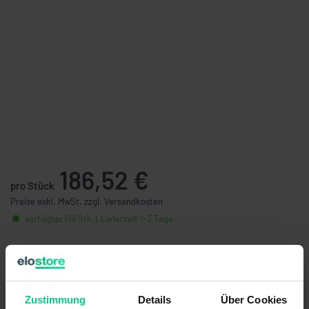
186,52 €
pro Stück
Preise exkl. MwSt. zzgl. Versandkosten
verfügbar (19 Stk.), Lieferzeit 1-3 Tage
Stückzahl
Preis
ab 5 Stk.
177,19 €
- 5 %
ab 10 Stk.
163,90 €
- 12 %
Zustimmung
Details
Über Cookies