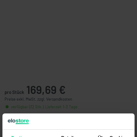
169,69 €
pro Stück
Preise exkl. MwSt. zzgl. Versandkosten
verfügbar (32 Stk.), Lieferzeit 1-3 Tage
Stückzahl
Preis
ab 5 Stk.
161,21 €
- 5 %