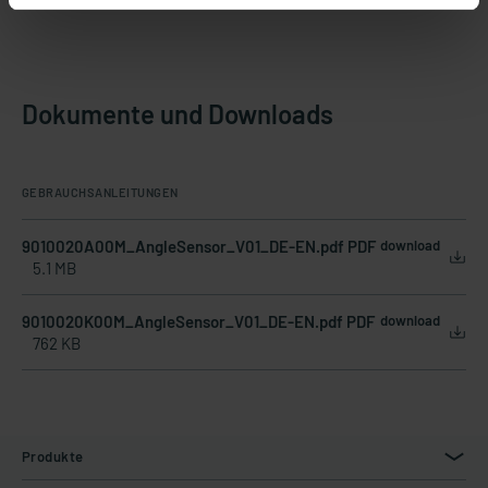
Dokumente und Downloads
GEBRAUCHSANLEITUNGEN
9010020A00M_AngleSensor_V01_DE-EN.pdf PDF
download
5.1 MB
9010020K00M_AngleSensor_V01_DE-EN.pdf PDF
download
762 KB
Produkte