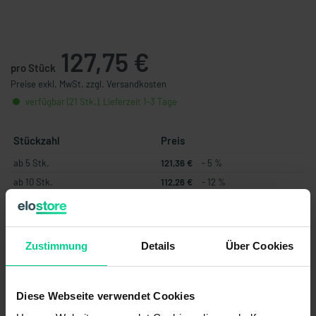
127,75 €
pro Stück
Preise exkl. MwSt. zzgl. Versandkosten
verfügbar (21 Stk.), Lieferzeit 1-3 Tage
Stückzahl
Preis
ab 5 Stk.
121,36 €
- 5 %
ab 10 Stk.
112,26 €
- 12 %
ab 25 Stk.
101,04 €
- 21 %
ab 50 Stk.
90,93 €
- 29 %
ab 100 Stk.
81,84 €
- 36 %
Zustimmung
Details
Über Cookies
In den Warenkorb
Diese Webseite verwendet Cookies
Angebot erstellen