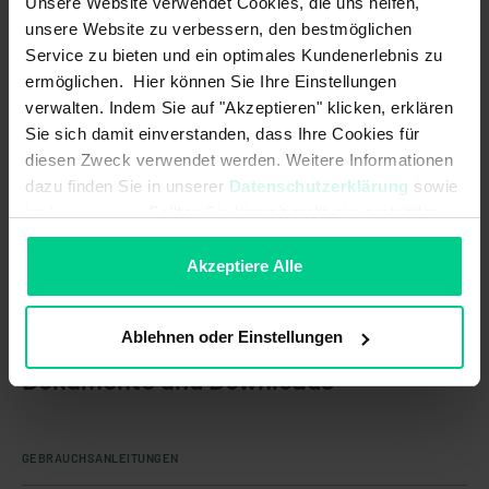
Unsere Website verwendet Cookies, die uns helfen,
unsere Website zu verbessern, den bestmöglichen
Service zu bieten und ein optimales Kundenerlebnis zu
ermöglichen. Hier können Sie Ihre Einstellungen
Ursprungsland
Deutschland
verwalten. Indem Sie auf "Akzeptieren" klicken, erklären
Sie sich damit einverstanden, dass Ihre Cookies für
Artikelgewicht
0.0676 kg
diesen Zweck verwendet werden. Weitere Informationen
dazu finden Sie in unserer
Datenschutzerklärung
sowie
Zolltarifnummer
90318020
im
Impressum
. Sollten Sie hiermit nicht einverstanden
sein, können Sie die Verwendung von Cookies hier
ablehnen.
Akzeptiere Alle
Ablehnen oder Einstellungen
Dokumente und Downloads
GEBRAUCHSANLEITUNGEN