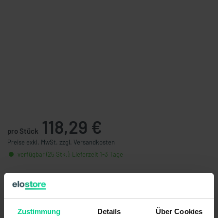
118,29 €
pro Stück
Preise exkl. MwSt. zzgl. Versandkosten
verfügbar (25 Stk.), Lieferzeit 1-3 Tage
Stückzahl
Preis
ab 5 Stk.
112,38 €
- 5 %
ab 10 Stk.
103,95 €
- 12 %
Zustimmung
Details
Über Cookies