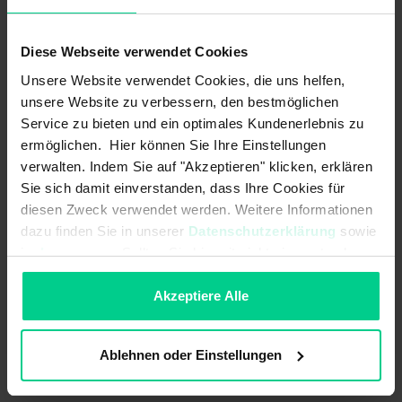
ab 25 Stk.
93,56 €
- 21 %
ab 50 Stk.
84,20 €
- 29 %
Diese Webseite verwendet Cookies
ab 100 Stk.
75,78 €
- 36 %
Unsere Website verwendet Cookies, die uns helfen,
In den Warenkorb
unsere Website zu verbessern, den bestmöglichen
Service zu bieten und ein optimales Kundenerlebnis zu
Angebot erstellen
ermöglichen. Hier können Sie Ihre Einstellungen
verwalten. Indem Sie auf "Akzeptieren" klicken, erklären
Sie sich damit einverstanden, dass Ihre Cookies für
diesen Zweck verwendet werden. Weitere Informationen
dazu finden Sie in unserer
Datenschutzerklärung
sowie
Ursprungsland
Deutschland
im
Impressum
. Sollten Sie hiermit nicht einverstanden
sein, können Sie die Verwendung von Cookies hier
Artikelgewicht
0.065 kg
ablehnen.
Akzeptiere Alle
Zolltarifnummer
90318020
Ablehnen oder Einstellungen