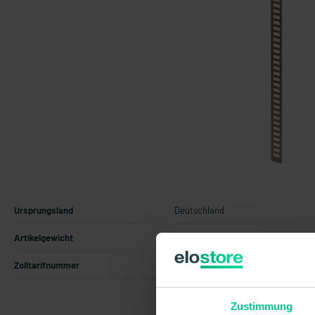
Ursprungsland
Deutschland
Artikelgewicht
0.014 kg
Zolltarifnummer
76041090
Zustimmung