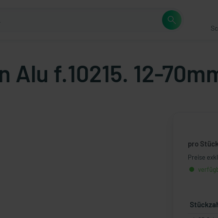
Sc
 Alu f.10215. 12-70m
pro Stüc
Preise exk
verfügb
Stückza