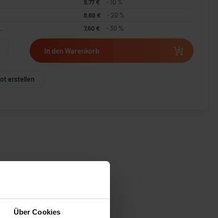
9,77 €
- 10 %
8,69 €
- 20 %
.
7,60 €
- 30 %
In den Warenkorb
t erstellen
Über Cookies