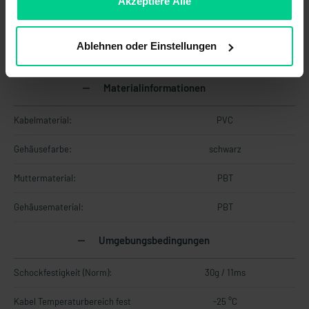
ablehnen.
Akzeptiere Alle
Mindestmontageabstand (zwischen
50 mm
2 Sensoren):
Ablehnen oder Einstellungen
Abmessungen:
M30 x 37 mm
Materialinformationen
Kabelmaterial:
PVC
Gehäusefarbe:
schwarz
Muttermaterial:
PBT
Gehäusematerial:
PBT
Umgebungsbedingungen
Schockfestigkeit (Norm):
30g / 11ms
Kabel Temperaturbereich fest
-25 °C