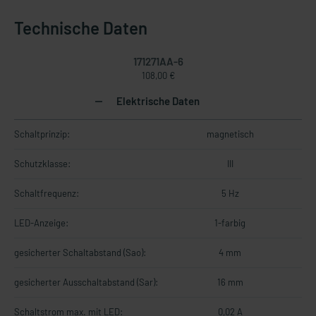
Technische Daten
171271AA-6
108,00 €
Elektrische Daten
Schaltprinzip:
magnetisch
Schutzklasse:
III
Schaltfrequenz:
5 Hz
LED-Anzeige:
1-farbig
gesicherter Schaltabstand (Sao):
4 mm
gesicherter Ausschaltabstand (Sar):
16 mm
Schaltstrom max. mit LED:
0,02 A