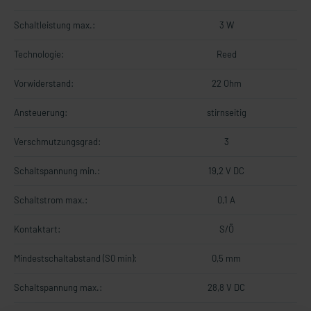
Schaltleistung max.:
3 W
Technologie:
Reed
Vorwiderstand:
22 Ohm
Ansteuerung:
stirnseitig
Verschmutzungsgrad:
3
Schaltspannung min.:
19,2 V DC
Schaltstrom max.:
0,1 A
Kontaktart:
S/Ö
Mindestschaltabstand (S0 min):
0,5 mm
Schaltspannung max.:
28,8 V DC