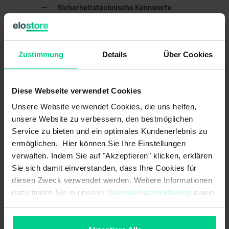
Sicherheitstechnische Kennwerte
Gebrauchsdauer in Jahren:
20 a
Struktur nach EN ISO 13849-1:
Zweikanalig
Zustimmung
Details
Über Cookies
B10d nach EN ISO 13849-1:
20000000
Diese Webseite verwendet Cookies
Bauart nach EN ISO 14119:
4
Unsere Website verwendet Cookies, die uns helfen,
Codierung nach EN ISO 14119:
gering
unsere Website zu verbessern, den bestmöglichen
Service zu bieten und ein optimales Kundenerlebnis zu
Mechanische Daten
ermöglichen. Hier können Sie Ihre Einstellungen
verwalten. Indem Sie auf "Akzeptieren" klicken, erklären
Gehäusebauform:
zylindrisch
Sie sich damit einverstanden, dass Ihre Cookies für
diesen Zweck verwendet werden. Weitere Informationen
Rastung vorhanden:
dazu finden Sie in unserer
Datenschutzerklärung
sowie
im
Impressum
. Sollten Sie hiermit nicht einverstanden
nicht bündig einbaubar:
sein, können Sie die Verwendung von Cookies hier