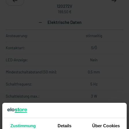
120272V
199,50 €
Elektrische Daten
Ansteuerung:
stirnseitig
Kontaktart:
S/Ö
LED-Anzeige:
Nein
Mindestschaltabstand (S0 min):
0,5 mm
Schaltfrequenz:
5 Hz
Schaltleistung max.:
3 W
Schaltprinzip:
magnetisch
Schaltspannung max.:
28,8 V DC
Zustimmung
Details
Über Cookies