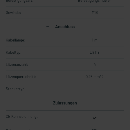
Befestigungsart:
Befestigungsmutter
Gewinde:
M18
Anschluss
Kabellänge:
1 m
Kabeltyp:
LIY11Y
Litzenanzahl:
4
Litzenquerschnitt:
0,25 mm^2
Steckertyp:
-
Zulassungen
CE Kennzeichnung: