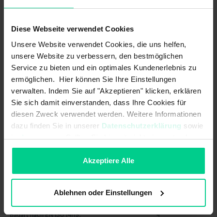
Schaltspannung min.:
19,2 V DC
Schaltstrom max.:
0,1 A
Diese Webseite verwendet Cookies
Unsere Website verwendet Cookies, die uns helfen,
Schutzklasse:
III
unsere Website zu verbessern, den bestmöglichen
Technologie:
Reed
Service zu bieten und ein optimales Kundenerlebnis zu
ermöglichen. Hier können Sie Ihre Einstellungen
Verschmutzungsgrad:
3
verwalten. Indem Sie auf "Akzeptieren" klicken, erklären
Sie sich damit einverstanden, dass Ihre Cookies für
Vorwiderstand:
22 Ohm
diesen Zweck verwendet werden. Weitere Informationen
dazu finden Sie in unserer
Datenschutzerklärung
sowie
gesicherter Ausschaltabstand (Sar):
22 mm
im
Impressum
. Sollten Sie hiermit nicht einverstanden
gesicherter Schaltabstand (Sao):
4 mm
sein, können Sie die Verwendung von Cookies hier
ablehnen.
Akzeptiere Alle
Sicherheitstechnische Kennwerte
Ablehnen oder Einstellungen
B10d nach EN ISO 13849-1:
20000000
Bauart nach EN ISO 14119:
4