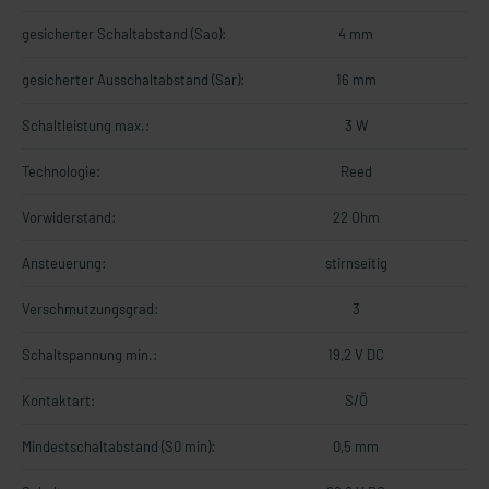
gesicherter Schaltabstand (Sao):
4 mm
gesicherter Ausschaltabstand (Sar):
16 mm
Schaltleistung max.:
3 W
Technologie:
Reed
Vorwiderstand:
22 Ohm
Ansteuerung:
stirnseitig
Verschmutzungsgrad:
3
Schaltspannung min.:
19,2 V DC
Kontaktart:
S/Ö
Mindestschaltabstand (S0 min):
0,5 mm