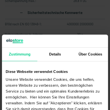
Schaltspannung max.:
28,8 V DC
Sicherheitstechnische Kennwerte
B10d nach EN ISO 13849-1:
4000000 20000000
Gebrauchsdauer in Jahren:
20 a
Struktur nach EN ISO 13849-1:
Zweikanalig
Zustimmung
Details
Über Cookies
Bauart nach EN ISO 14119:
4
Codierung nach EN ISO 14119:
gering
Diese Webseite verwendet Cookies
Mechanische Daten
Unsere Website verwendet Cookies, die uns helfen,
unsere Website zu verbessern, den bestmöglichen
Gehäusebauform:
zylindrisch
Service zu bieten und ein optimales Kundenerlebnis zu
ermöglichen. Hier können Sie Ihre Einstellungen
Rastung vorhanden:
verwalten. Indem Sie auf "Akzeptieren" klicken, erklären
Sie sich damit einverstanden, dass Ihre Cookies für