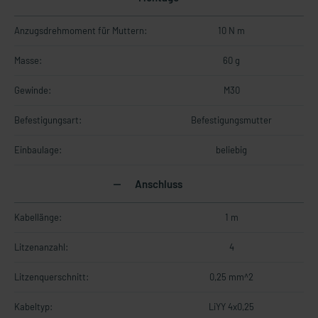
Anzugsdrehmoment für Muttern:
10 N m
Masse:
60 g
Gewinde:
M30
Befestigungsart:
Befestigungsmutter
Einbaulage:
beliebig
Anschluss
Kabellänge:
1 m
Litzenanzahl:
4
Litzenquerschnitt:
0,25 mm^2
Kabeltyp:
LiYY 4x0,25