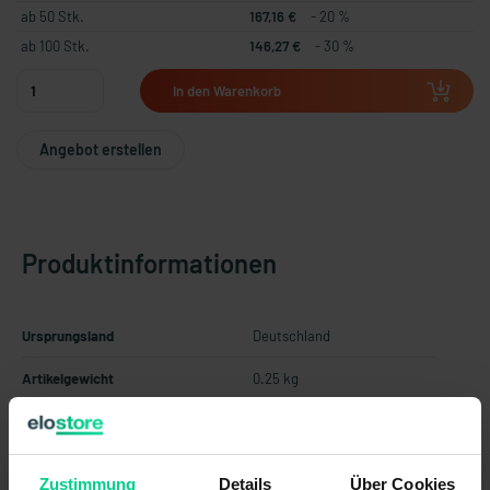
ab 50 Stk.
167,16 €
- 20 %
ab 100 Stk.
146,27 €
- 30 %
In den Warenkorb
Angebot erstellen
Produktinformationen
Ursprungsland
Deutschland
Artikelgewicht
0.25 kg
Zolltarifnummer
85365019
Perfekte Überwachung und schnellste Reaktion.
Zustimmung
Details
Über Cookies