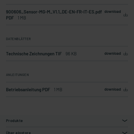
900606_Sensor-MG-M_V1.1_DE-EN-FR-IT-ES.pdf
download
PDF
1 MB
DATENBLÄTTER
Technische Zeichnungen TIF
96 KB
download
ANLEITUNGEN
Betriebsanleitung PDF
1 MB
download
Produkte
Über elostore