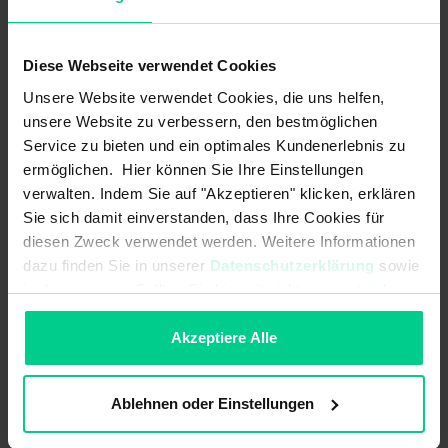
Störung? Wird umgehend registriert!
elobau bietet ein umfassendes Sortiment von
Diese Webseite verwendet Cookies
magnetischen und elektronischen Sicherheitssensoren,
die der Überwachung von beweglich trennenden
Unsere Website verwendet Cookies, die uns helfen,
Schutzeinrichtungen dienen.
unsere Website zu verbessern, den bestmöglichen
Service zu bieten und ein optimales Kundenerlebnis zu
Schutztüren, Hauben oder Abdeckungen können mit der
ermöglichen. Hier können Sie Ihre Einstellungen
berührungslosen und damit verschleißfreien Sensorik
verwalten. Indem Sie auf "Akzeptieren" klicken, erklären
sicher überwacht werden. Anforderungen an Robustheit,
Sie sich damit einverstanden, dass Ihre Cookies für
Dichtigkeit und geringe Baugröße werden ausnahmslos
diesen Zweck verwendet werden. Weitere Informationen
erfüllt. Speziell für die Schutztürüberwachung an
dazu finden Sie in unserer
Datenschutzerklärung
sowie
Nahrungsmittelmaschinen hat elobau Sicherheitssensoren
im
Impressum
. Sollten Sie hiermit nicht einverstanden
in Edelstahl entwickelt, welche sich aufgrund ihrer
sein, können Sie die Verwendung von Cookies hier
Reinigungsmittel- und Temperaturbeständigkeit
hervorragend für den Einsatz in Hygiene- und
ablehnen.
Akzeptiere Alle
Nassbereichen eignen.
Ablehnen oder Einstellungen