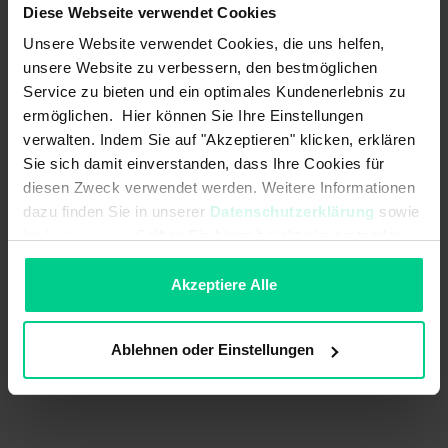
Diese Webseite verwendet Cookies
ab 50 Stk.
167,16 €
- 20 %
ab 100 Stk.
146,27 €
- 30 %
Unsere Website verwendet Cookies, die uns helfen,
unsere Website zu verbessern, den bestmöglichen
In den Warenkorb
Service zu bieten und ein optimales Kundenerlebnis zu
ermöglichen. Hier können Sie Ihre Einstellungen
Angebot erstellen
verwalten. Indem Sie auf "Akzeptieren" klicken, erklären
Sie sich damit einverstanden, dass Ihre Cookies für
diesen Zweck verwendet werden. Weitere Informationen
dazu finden Sie in unserer
Datenschutzerklärung
sowie
im
Impressum
. Sollten Sie hiermit nicht einverstanden
Ursprungsland
Deutschland
sein, können Sie die Verwendung von Cookies hier
Artikelgewicht
ablehnen.
0.258 kg
Akzeptiere Alle
Zolltarifnummer
85365019
Ablehnen oder Einstellungen