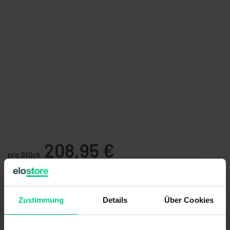
208,95 €
pro Stück
Preise exkl. MwSt. zzgl. Versandkosten
verfügbar (54 Stk.), Lieferzeit 1-3 Tage
Zustimmung
Details
Über Cookies
Stückzahl
Preis
ab 25 Stk.
188,06 €
- 10 %