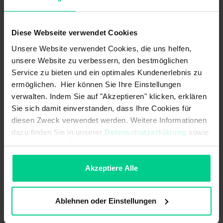
Störung? Wird umgehend registriert!
elobau bietet ein umfassendes Sortiment von
Diese Webseite verwendet Cookies
magnetischen und elektronischen Sicherheitssensoren,
die der Überwachung von beweglich trennenden
Unsere Website verwendet Cookies, die uns helfen,
Schutzeinrichtungen dienen.
unsere Website zu verbessern, den bestmöglichen
Service zu bieten und ein optimales Kundenerlebnis zu
Schutztüren, Hauben oder Abdeckungen können mit der
ermöglichen. Hier können Sie Ihre Einstellungen
berührungslosen und damit verschleißfreien Sensorik
verwalten. Indem Sie auf "Akzeptieren" klicken, erklären
sicher überwacht werden. Anforderungen an Robustheit,
Sie sich damit einverstanden, dass Ihre Cookies für
Dichtigkeit und geringe Baugröße werden ausnahmslos
diesen Zweck verwendet werden. Weitere Informationen
erfüllt. Speziell für die Schutztürüberwachung an
dazu finden Sie in unserer
Datenschutzerklärung
sowie
Nahrungsmittelmaschinen hat elobau Sicherheitssensoren
im
Impressum
. Sollten Sie hiermit nicht einverstanden
in Edelstahl entwickelt, welche sich aufgrund ihrer
sein, können Sie die Verwendung von Cookies hier
Reinigungsmittel- und Temperaturbeständigkeit
hervorragend für den Einsatz in Hygiene- und
ablehnen.
Akzeptiere Alle
Nassbereichen eignen.
Ablehnen oder Einstellungen