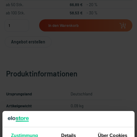
ab 50 Stk.
66,89 €
- 20 %
ab 100 Stk.
58,53 €
- 30 %
In den Warenkorb
Angebot erstellen
Produktinformationen
Ursprungsland
Deutschland
Artikelgewicht
0.09 kg
Zolltarifnummer
85365019
Perfekte Überwachung und schnellste Reaktion.
Zustimmung
Details
Über Cookies