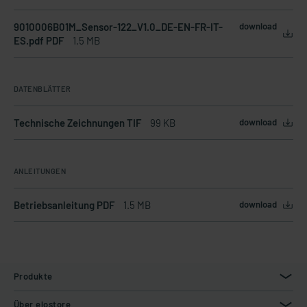
9010006B01M_Sensor-122_V1.0_DE-EN-FR-IT-
download
ES.pdf PDF
1.5 MB
DATENBLÄTTER
Technische Zeichnungen TIF
99 KB
download
ANLEITUNGEN
Betriebsanleitung PDF
1.5 MB
download
Produkte
Über elostore