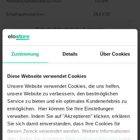
Mindestschaltabstand (S0 min):
0,5 mm
Schaltspannung max.:
28,8 V DC
Sicherheitstechnische Kennwerte
Gebrauchsdauer in Jahren:
20 a
Zustimmung
Details
Über Cookies
Struktur nach EN ISO 13849-1:
Zweikanalig
B10d nach EN ISO 13849-1:
20000000
Diese Webseite verwendet Cookies
Bauart nach EN ISO 14119:
4
Unsere Website verwendet Cookies, die uns helfen,
unsere Website zu verbessern, den bestmöglichen
Codierung nach EN ISO 14119:
gering
Service zu bieten und ein optimales Kundenerlebnis zu
ermöglichen. Hier können Sie Ihre Einstellungen
Mechanische Daten
verwalten. Indem Sie auf "Akzeptieren" klicken, erklären
Sie sich damit einverstanden, dass Ihre Cookies für
Gehäusebauform:
zylindrisch
diesen Zweck verwendet werden. Weitere Informationen
dazu finden Sie in unserer
Datenschutzerklärung
sowie
Rastung vorhanden: