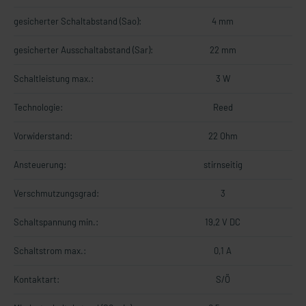
gesicherter Schaltabstand (Sao):
4 mm
gesicherter Ausschaltabstand (Sar):
22 mm
Schaltleistung max.:
3 W
Technologie:
Reed
Vorwiderstand:
22 Ohm
Ansteuerung:
stirnseitig
Verschmutzungsgrad:
3
Schaltspannung min.:
19,2 V DC
Schaltstrom max.:
0,1 A
Kontaktart:
S/Ö