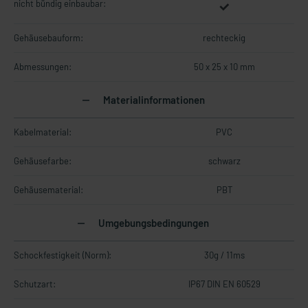
nicht bündig einbaubar:
Gehäusebauform:
rechteckig
Abmessungen:
50 x 25 x 10 mm
Materialinformationen
Kabelmaterial:
PVC
Gehäusefarbe:
schwarz
Gehäusematerial:
PBT
Umgebungsbedingungen
Schockfestigkeit (Norm):
30g / 11ms
Schutzart:
IP67 DIN EN 60529