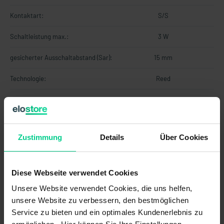
Kontaktart:
S/S
Schaltleistung max.:
3 W
gesicherter Ausschaltabstand (Sar):
15 mm
Technologie:
Reed
Vorwiderstand:
22 Ohm
Ansteuerung:
stirnseitig
Zustimmung
Details
Über Cookies
Verschmutzungsgrad:
3
gesicherter Schaltabstand (Sao):
7 mm
Diese Webseite verwendet Cookies
Schaltspannung min.:
19,2 V DC
Unsere Website verwendet Cookies, die uns helfen,
unsere Website zu verbessern, den bestmöglichen
Schaltstrom max.:
0,1 A
Service zu bieten und ein optimales Kundenerlebnis zu