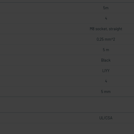
5m
4
M8 socket, straight
0,25 mm^2
5 m
Black
LIYY
4
5 mm
UL/CSA