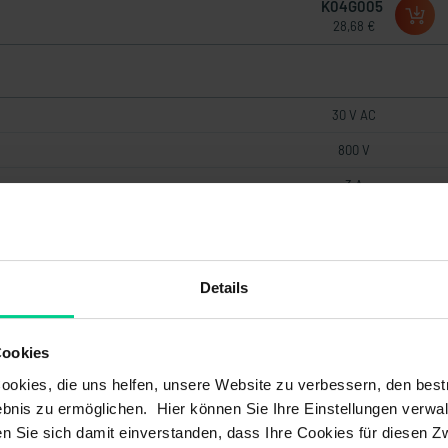
K04G005
28,68 €
30 V AC
800 V
3 A
30 V DC
Details
Brass
PUR
Cookies
Copper alloy gold-plated
okies, die uns helfen, unsere Website zu verbessern, den best
bnis zu ermöglichen. Hier können Sie Ihre Einstellungen verwal
PVC
ren Sie sich damit einverstanden, dass Ihre Cookies für diesen