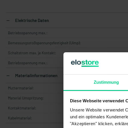
Elektrische Daten
Betriebsspannung max.:
Bemessungsstoßspannungsfestigkeit (Uimp):
Schaltstrom max. je Kontakt:
Betriebsspannung max.:
Materialinformationen
Zustimmung
Muttermaterial:
Material Umspritzung:
Diese Webseite verwendet 
Kontaktmaterial:
Unsere Website verwendet Co
und ein optimales Kundenerle
Kabelmaterial:
"Akzeptieren" klicken, erklä