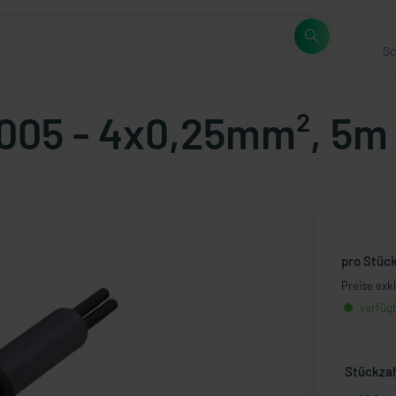
Sc
005 - 4x0,25mm², 5m 
pro Stüc
Preise exk
verfügb
Stückza