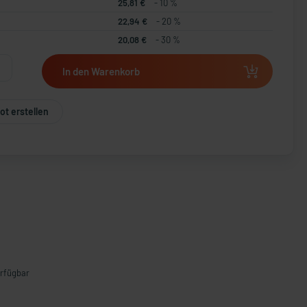
25,81 €
- 10 %
22,94 €
- 20 %
20,08 €
- 30 %
In den Warenkorb
t erstellen
erfügbar