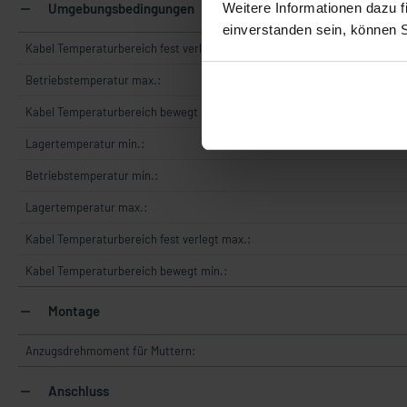
Weitere Informationen dazu f
Umgebungsbedingungen
einverstanden sein, können 
Kabel Temperaturbereich fest verlegt min.:
Betriebstemperatur max.:
Kabel Temperaturbereich bewegt max.:
Lagertemperatur min.:
Betriebstemperatur min.:
Lagertemperatur max.:
Kabel Temperaturbereich fest verlegt max.:
Kabel Temperaturbereich bewegt min.:
Montage
Anzugsdrehmoment für Muttern:
Anschluss