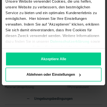
Unsere Website verwendet Cookies, die uns helfen,
unsere Website zu verbessern, den bestmöglichen
Elektrische Daten
Service zu bieten und ein optimales Kundenerlebnis zu
ermöglichen. Hier können Sie Ihre Einstellungen
Betriebsspannung max.:
50 V AC
verwalten. Indem Sie auf "Akzeptieren" klicken, erklären
Bemessungsstoßspannungsfestigkeit
1500 V
Sie sich damit einverstanden, dass Ihre Cookies für
(Uimp):
diesen Zweck verwendet werden. Weitere Informationen
dazu finden Sie in unserer
Datenschutzerklärung
sowie
Schaltstrom max. je Kontakt:
4 A
im
Impressum
. Sollten Sie hiermit nicht einverstanden
sein, können Sie die Verwendung von Cookies hier
Betriebsspannung max.:
60 V DC
ablehnen.
Akzeptiere Alle
Materialinformationen
Ablehnen oder Einstellungen
Kabelmaterial:
PUR
Material Umspritzung:
TPU transluzent
Umgebungsbedingungen