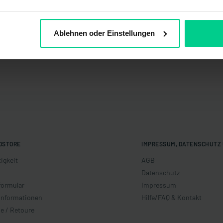
Ablehnen oder Einstellungen
OSTORE
IMPRESSUM, DATENSCHUTZ 
igkeit
AGB
Datenschutz
formular
Impressum
informationen
Hilfe/FAQ & Kontakt
e / Retoure