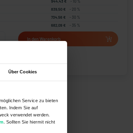
944,43 €
- 10 %
839,50 €
- 20 %
734,56 €
- 30 %
682,09 €
- 35 %
In den Warenkorb
t erstellen
Über Cookies
möglichen Service zu bieten
ten. Indem Sie auf
 Zweck verwendet werden.
um
. Sollten Sie hiermit nicht