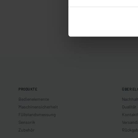
PRODUKTE
ÜBER EL
Bedienelemente
Nachhalt
Maschinensicherheit
Qualität
Füllstandsmessung
Kontakt
Sensorik
Versand
Zubehör
Rückgab