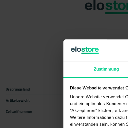
Zustimmung
Diese Webseite verwendet 
Ursprungsland
Deutschland
Unsere Website verwendet Co
Artikelgewicht
1.4 kg
und ein optimales Kundenerle
"Akzeptieren" klicken, erklä
Zolltarifnummer
85371098
Weitere Informationen dazu f
einverstanden sein, können 