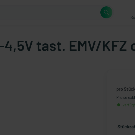
Sc
-4,5V tast. EMV/KFZ o
pro Stüc
Preise exk
verfügb
Stückza