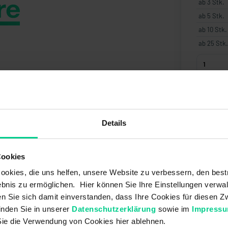
ab 3 Stk.
ab 5 Stk.
ab 10 Stk.
ab 25 Stk.
Angebo
Details
Cookies
okies, die uns helfen, unsere Website zu verbessern, den best
bnis zu ermöglichen. Hier können Sie Ihre Einstellungen verwal
ren Sie sich damit einverstanden, dass Ihre Cookies für diesen
inden Sie in unserer
Datenschutzerklärung
sowie im
Impress
Sie die Verwendung von Cookies hier ablehnen.