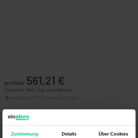
561,21 €
pro Stück
Preise exkl. MwSt. zzgl. Versandkosten
verfügbar (12 Stk.), Lieferzeit 1-3 Tage
Stückzahl
Preis
ab 6 Stk.
533,15 €
- 5 %
ab 12 Stk.
493,17 €
- 12 %
Zustimmung
Details
Über Cookies