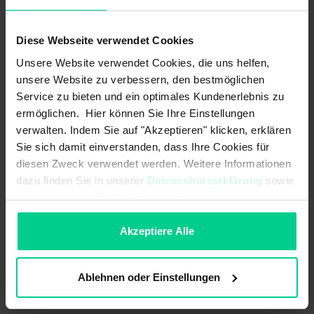
ab 24 Stk.
443,85 €
- 21 %
ab 48 Stk.
399,46 €
- 29 %
Diese Webseite verwendet Cookies
ab 96 Stk.
359,52 €
- 36 %
Unsere Website verwendet Cookies, die uns helfen,
In den Warenkorb
unsere Website zu verbessern, den bestmöglichen
Service zu bieten und ein optimales Kundenerlebnis zu
Angebot erstellen
ermöglichen. Hier können Sie Ihre Einstellungen
verwalten. Indem Sie auf "Akzeptieren" klicken, erklären
Sie sich damit einverstanden, dass Ihre Cookies für
diesen Zweck verwendet werden. Weitere Informationen
dazu finden Sie in unserer
Datenschutzerklärung
sowie
Ursprungsland
Deutschland
im
Impressum
. Sollten Sie hiermit nicht einverstanden
sein, können Sie die Verwendung von Cookies hier
Artikelgewicht
0.8 kg
ablehnen.
Akzeptiere Alle
Zolltarifnummer
85371098
Ablehnen oder Einstellungen