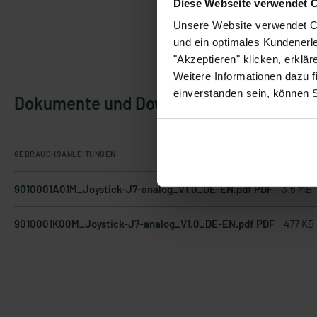
Diese Webseite verwendet 
Unsere Website verwendet Co
und ein optimales Kundenerle
"Akzeptieren" klicken, erklä
Weitere Informationen dazu f
einverstanden sein, können 
Dokumente und Downloads
GEBRAUCHSANLEITUNGEN
9010001A01M_Joystick-J7-analog_V1.0_DE-EN.pdf PDF
3.5 MB
9010001K00M_Joystick-J7-analog_V1.0_DE-EN.pdf PDF
477 KB