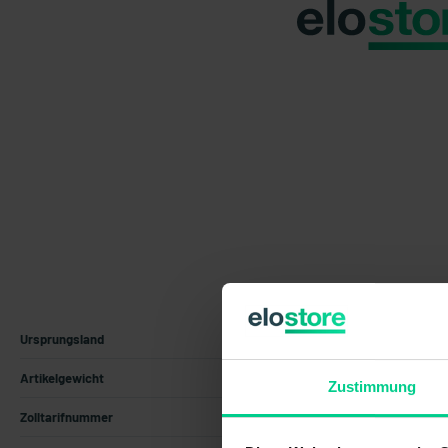
Ursprungsland
Deutschland
Artikelgewicht
0.8 kg
Zustimmung
Zolltarifnummer
85371098