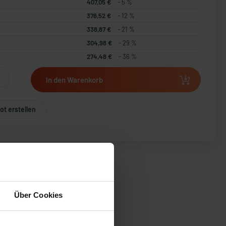
407,05 €
- 5 %
376,52 €
- 12 %
338,87 €
- 21 %
304,98 €
- 29 %
274,48 €
- 36 %
In den Warenkorb
t erstellen
Über Cookies