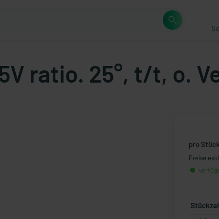
Sc
 ratio. 25°, t/t, o. V
pro Stüc
Preise exk
verfügb
Stückza