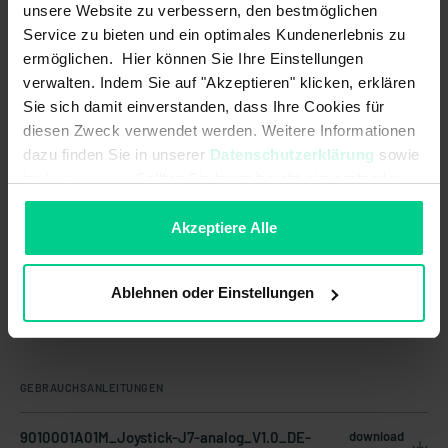
unsere Website zu verbessern, den bestmöglichen
Service zu bieten und ein optimales Kundenerlebnis zu
ermöglichen. Hier können Sie Ihre Einstellungen
Ursprungsland
Deutschland
verwalten. Indem Sie auf "Akzeptieren" klicken, erklären
Artikelgewicht
0.65 kg
Sie sich damit einverstanden, dass Ihre Cookies für
diesen Zweck verwendet werden. Weitere Informationen
Zolltarifnummer
85371098
dazu finden Sie in unserer
Datenschutzerklärung
sowie
im
Impressum
. Sollten Sie hiermit nicht einverstanden
sein, können Sie die Verwendung von Cookies hier
ablehnen.
Akzeptiere Alle
Ablehnen oder Einstellungen
Dokumente und Downloads
GEBRAUCHSANLEITUNGEN
9010001A01M_Joystick-J7-analog_V1.0_DE-
download