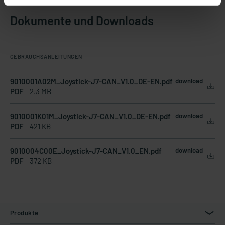
Dokumente und Downloads
GEBRAUCHSANLEITUNGEN
9010001A02M_Joystick-J7-CAN_V1.0_DE-EN.pdf
download
PDF
2.3 MB
9010001K01M_Joystick-J7-CAN_V1.0_DE-EN.pdf
download
PDF
421 KB
9010004C00E_Joystick-J7-CAN_V1.0_EN.pdf
download
PDF
372 KB
Produkte