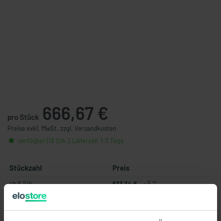
666,67 €
pro Stück
Preise exkl. MwSt. zzgl. Versandkosten
verfügbar (19 Stk.), Lieferzeit 1-3 Tage
Stückzahl
Preis
ab 6 Stk.
633,34 €
- 5 %
ab 12 Stk.
585,84 €
- 12 %
ab 24 Stk.
527,25 €
- 21 %