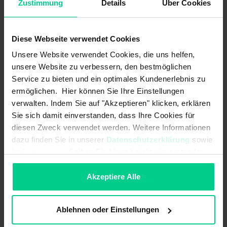
Zustimmung
Details
Über Cookies
ab 48 Stk.
474,53 €
- 29 %
ab 96 Stk.
427,08 €
- 36 %
In den Warenkorb
Diese Webseite verwendet Cookies
Unsere Website verwendet Cookies, die uns helfen,
Angebot erstellen
unsere Website zu verbessern, den bestmöglichen
Service zu bieten und ein optimales Kundenerlebnis zu
ermöglichen. Hier können Sie Ihre Einstellungen
verwalten. Indem Sie auf "Akzeptieren" klicken, erklären
Sie sich damit einverstanden, dass Ihre Cookies für
Ursprungsland
Deutschland
diesen Zweck verwendet werden. Weitere Informationen
Artikelgewicht
0.815 kg
dazu finden Sie in unserer
Datenschutzerklärung
sowie
im
Impressum
. Sollten Sie hiermit nicht einverstanden
Zolltarifnummer
85371098
sein, können Sie die Verwendung von Cookies hier
ablehnen.
Akzeptiere Alle
Ablehnen oder Einstellungen