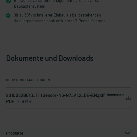
Einfaches Variantenmanagement durch cleveres
Baukastensystem
Bis zu 30% schnellerer Einbau als bei bestehenden
Neigungssensoren dank effizienter 2-Punkt-Montage
Dokumente und Downloads
GEBRAUCHSANLEITUNGEN
9010052B01D_TiltSensor-N6-N7_V1.2_DE-EN.pdf
download
PDF
4.9 MB
Produkte