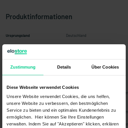
Produktinformationen
Ursprungsland
Deutschland
Artikelgewicht
0.1 kg
Zolltarifnummer
90318020
Zustimmung
Details
Über Cookies
Neue Neigungssensor-Generation N6 static
Diese Webseite verwendet Cookies
Der N6 static ist aufgrund seiner hohen Präzision ideal in statische
Unsere Website verwendet Cookies, die uns helfen,
Systemen oder bei langsamer Maschinenbewegung einsetzbar.
unsere Website zu verbessern, den bestmöglichen
Service zu bieten und ein optimales Kundenerlebnis zu
Die Sensoren überwachen kontinuierlich den Neigungswinkel eine
ermöglichen. Hier können Sie Ihre Einstellungen
Objekts relativ zur Schwerkraft und liefern damit zuverlässig
verwalten. Indem Sie auf "Akzeptieren" klicken, erklären
Informationen für die sichere Steuerung und Bewegung der mobile