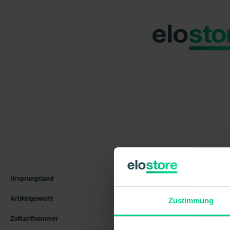
Ursprungsland
Deutschland
Artikelgewicht
0.161 kg
Zustimmung
Zolltarifnummer
85365019