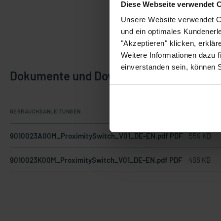
Diese Webseite verwendet 
Unsere Website verwendet Co
und ein optimales Kundenerle
"Akzeptieren" klicken, erklä
Weitere Informationen dazu f
einverstanden sein, können 
Dokumente und Downloads
GEBRAUCHSANLEITUNGEN
9010023A00M_ProximitySwitch_V01_DE-EN.pdf PDF
559 KB
9010023K00M_ProximitySwitch_V01_DE-EN.pdf PDF
406 KB