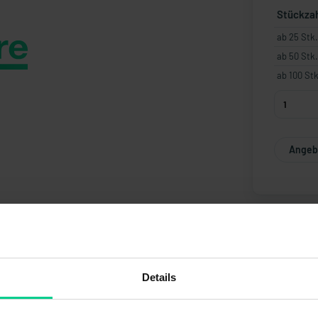
Stückza
ab 25 Stk.
ab 50 Stk.
ab 100 Stk
Angebo
Details