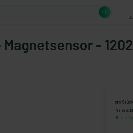
Sc
 Magnetsensor - 1202
pro Stüc
Preise exk
verfügb