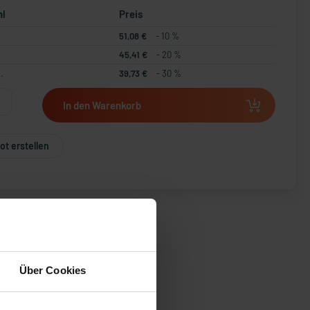
hl
Preis
51,08 €
- 10 %
45,41 €
- 20 %
.
39,73 €
- 30 %
In den Warenkorb
t erstellen
Über Cookies