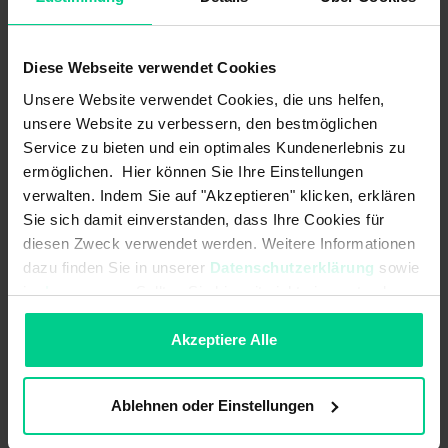
Reedkontakts. Die Schwimmerschalter arbeiten
berührungslos, verschleißfrei und ohne Energie durch den
Einsatz von Reedkontakten. Zudem überzeugen sie durch
Diese Webseite verwendet Cookies
einfache Montage und sind wartungsfrei, d.h.
Unsere Website verwendet Cookies, die uns helfen,
Inbetriebnahme und Betriebskosten sind minimal. Aus
unsere Website zu verbessern, den bestmöglichen
diesem Grund ermöglichen die Miniaturschwimmerschalter
Service zu bieten und ein optimales Kundenerlebnis zu
ein sehr breites Anwendungsspektrum von
ermöglichen. Hier können Sie Ihre Einstellungen
unterschiedlichsten industriellen Anwendungen.
verwalten. Indem Sie auf "Akzeptieren" klicken, erklären
Sie sich damit einverstanden, dass Ihre Cookies für
diesen Zweck verwendet werden. Weitere Informationen
Produktmerkmale
dazu finden Sie in unserer
Datenschutzerklärung
sowie
im
Impressum
. Sollten Sie hiermit nicht einverstanden
Hohe Lebensdauer durch verschleißfreie Reedkontakt Technologie
sein, können Sie die Verwendung von Cookies hier
ablehnen.
Akzeptiere Alle
Verschiedene Bauformen – gerade und gewinkelte Ausführungen
sowie Varianten für beengte Einbausituationen
Verschiedene Prozessanschlüsse für höchste Flexibilität bei der
Ablehnen oder Einstellungen
Anbindung
Wahl zwischen Kabelabgang, Pigtail oder M12-Stecker