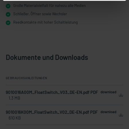
Große Materialvielfalt für nahezu alle Medien
Schließer, Öffner sowie Wechsler
Reedkontakte mit hoher Schaltleistung
Dokumente und Downloads
GEBRAUCHSANLEITUNGEN
9010016A00M_FloatSwitch_V03_DE-EN.pdf PDF
download
1.3 MB
9010016K00M_FloatSwitch_V02_DE-EN.pdf PDF
download
610 KB