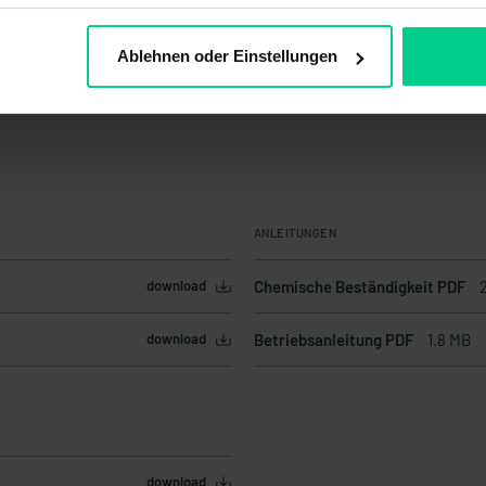
Ablehnen oder Einstellungen
ANLEITUNGEN
download
Chemische Beständigkeit PDF
download
Betriebsanleitung PDF
1.8 MB
download