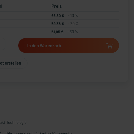
hl
Preis
66,80 €
- 10 %
59,38 €
- 20 %
.
51,95 €
- 30 %
In den Warenkorb
t erstellen
akt Technologie
Ausführungen sowie Varianten für beengte