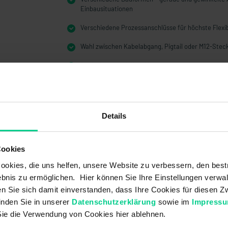
Einbausituationen
Verschiedene Prozessanschlüsse für höchste Flexib
Wahl zwischen Kabelabgang, Pigtail oder M12-Stec
Große Materialvielfalt für nahezu alle Medien
Schließer, Öffner sowie Wechsler
Reedkontakte mit hoher Schaltleistung
Details
Cookies
okies, die uns helfen, unsere Website zu verbessern, den best
bnis zu ermöglichen. Hier können Sie Ihre Einstellungen verwal
ren Sie sich damit einverstanden, dass Ihre Cookies für diesen
inden Sie in unserer
Datenschutzerklärung
sowie im
Impress
Sie die Verwendung von Cookies hier ablehnen.