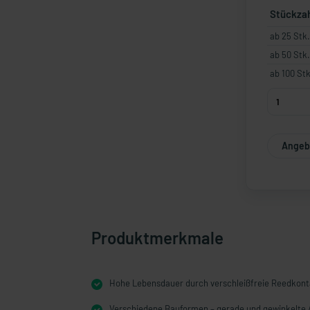
Stückza
ab 25 Stk.
ab 50 Stk.
ab 100 Stk
Angebo
Produktmerkmale
Hohe Lebensdauer durch verschleißfreie Reedkont
Verschiedene Bauformen – gerade und gewinkelte 