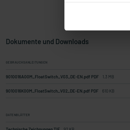
Dokumente und Downloads
GEBRAUCHSANLEITUNGEN
9010016A00M_FloatSwitch_V03_DE-EN.pdf PDF
1.3 MB
9010016K00M_FloatSwitch_V02_DE-EN.pdf PDF
610 KB
DATENBLÄTTER
Technische Zeichnungen TIF
92 KB