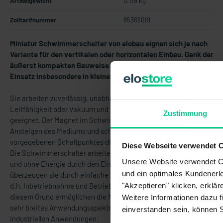
Artikelgewicht
0.115 kg
Zolltarifnummer
85365019
Miniatur Schwimmerschalter von elobau eignen sich je nach
Variante für den vertikalen oder horizontalen Einbau.
Dank der
äußerst kompakten Bauweise eignen sie sich ideal für den
Einsatz insbesondere in kleinen Behältern.
Sie arbeiten zuverlässig, unabhängig von Schaumbildung,
Leitfähigkeit oder Vakuum und sind für nahezu alle Medien
Zustimmung
geeignet. Der Magnet im Schwimmerkörper bewirkt beim
Ansteigen des Mediums und schließlich beim Erreichen eines
vorgegebenen Schaltpunktes die Betätigung des Reedkontakts.
Diese Webseite verwendet 
Die Schwimmerschalter arbeiten berührungslos, verschleißfrei
Unsere Website verwendet Co
und ohne Energie durch den Einsatz von Reedkontakten. Zudem
und ein optimales Kundenerle
überzeugen sie durch einfache Montage und sind wartungsfrei,
"Akzeptieren" klicken, erklä
d.h. Inbetriebnahme und Betriebskosten sind minimal. Aus
diesem Grund ermöglichen die Miniaturschwimmerschalter ein
Weitere Informationen dazu f
sehr breites Anwendungsspektrum von unterschiedlichsten
einverstanden sein, können 
industriellen Anwendungen.