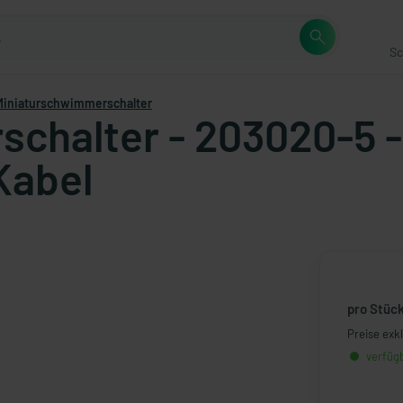
Sc
Miniaturschwimmerschalter
chalter - 203020-5 - 
Kabel
pro Stüc
Preise exk
verfügb