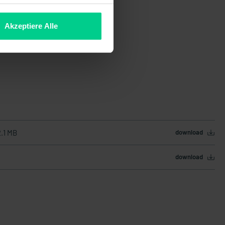
Akzeptiere Alle
2.1 MB
download
download