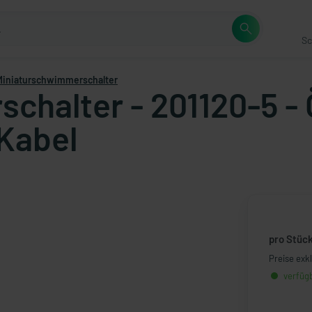
Sc
Miniaturschwimmerschalter
chalter - 201120-5 - 
Kabel
pro Stüc
Preise exk
verfügb