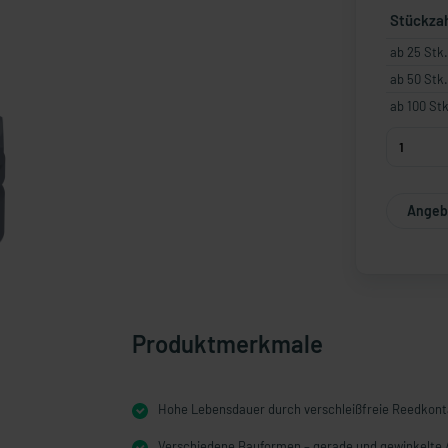
Stückza
ab 25 Stk.
ab 50 Stk.
ab 100 Stk
Angebo
Produktmerkmale
Hohe Lebensdauer durch verschleißfreie Reedkont
Verschiedene Bauformen – gerade und gewinkelte 