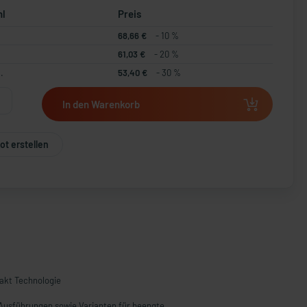
hl
Preis
68,66 €
- 10 %
61,03 €
- 20 %
.
53,40 €
- 30 %
In den Warenkorb
t erstellen
akt Technologie
Ausführungen sowie Varianten für beengte