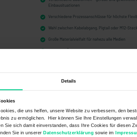
Einbausituationen
Verschiedene Prozessanschlüsse für höchste Flexib
Wahl zwischen Kabelabgang, Pigtail oder M12-Stec
Große Materialvielfalt für nahezu alle Medien
Schließer, Öffner sowie Wechsler
Reedkontakte mit hoher Schaltleistung
Details
Cookies
okies, die uns helfen, unsere Website zu verbessern, den best
bnis zu ermöglichen. Hier können Sie Ihre Einstellungen verwal
ren Sie sich damit einverstanden, dass Ihre Cookies für diesen
inden Sie in unserer
Datenschutzerklärung
sowie im
Impress