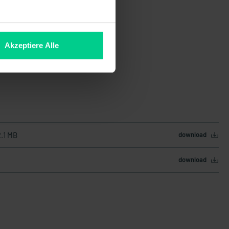
Akzeptiere Alle
2.1 MB
download
download