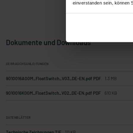
einverstanden sein, können 
Dokumente und Downloads
GEBRAUCHSANLEITUNGEN
9010016A00M_FloatSwitch_V03_DE-EN.pdf PDF
1.3 MB
9010016K00M_FloatSwitch_V02_DE-EN.pdf PDF
610 KB
DATENBLÄTTER
Technische Zeichnungen TIF
111 KB