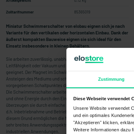
Artikelgewicht
0.12 kg
Zolltarifnummer
85365019
Miniatur Schwimmerschalter von elobau eignen sich je nach
Variante für den vertikalen oder horizontalen Einbau.
Dank der
äußerst kompakten Bauweise eignen sie sich ideal für den
Einsatz insbesondere in kleinen Behältern.
Sie arbeiten zuverlässig, unabhängig von Schaumbildung,
Leitfähigkeit oder Vakuum und sind für nahezu alle Medien
geeignet. Der Magnet im Schwimmerkörper bewirkt beim
Ansteigen des Mediums und schließlich beim Erreichen eines
Zustimmung
vorgegebenen Schaltpunktes die Betätigung des Reedkontakts.
Die Schwimmerschalter arbeiten berührungslos, verschleißfrei
und ohne Energie durch den Einsatz von Reedkontakten. Zudem
Diese Webseite verwendet 
überzeugen sie durch einfache Montage und sind wartungsfrei,
Unsere Website verwendet Co
d.h. Inbetriebnahme und Betriebskosten sind minimal. Aus
und ein optimales Kundenerle
diesem Grund ermöglichen die Miniaturschwimmerschalter ein
"Akzeptieren" klicken, erklä
sehr breites Anwendungsspektrum von unterschiedlichsten
Weitere Informationen dazu f
industriellen Anwendungen.