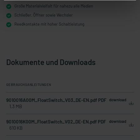
Große Materialvielfalt für nahezu alle Medien
Schließer, Öffner sowie Wechsler
Reedkontakte mit hoher Schaltleistung
Dokumente und Downloads
GEBRAUCHSANLEITUNGEN
9010016A00M_FloatSwitch_V03_DE-EN.pdf PDF
download
1.3 MB
9010016K00M_FloatSwitch_V02_DE-EN.pdf PDF
download
610 KB