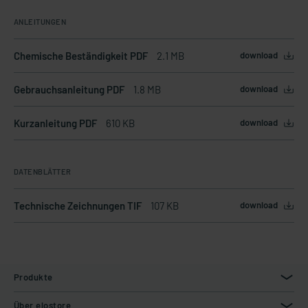
ANLEITUNGEN
Chemische Beständigkeit PDF
2.1 MB
download
Gebrauchsanleitung PDF
1.8 MB
download
Kurzanleitung PDF
610 KB
download
DATENBLÄTTER
Technische Zeichnungen TIF
107 KB
download
Produkte
Über elostore