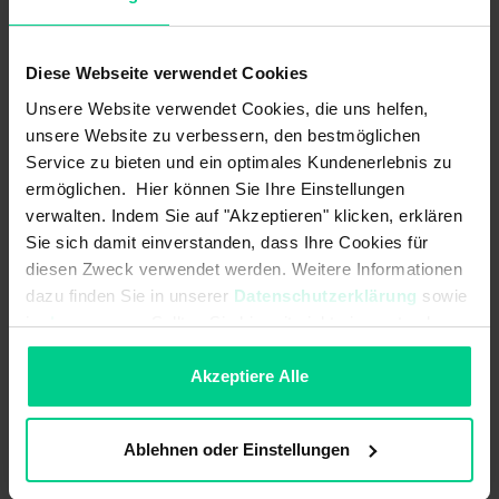
Reedkontakts. Die Schwimmerschalter arbeiten
berührungslos, verschleißfrei und ohne Energie durch den
Einsatz von Reedkontakten. Zudem überzeugen sie durch
Diese Webseite verwendet Cookies
einfache Montage und sind wartungsfrei, d.h.
Unsere Website verwendet Cookies, die uns helfen,
Inbetriebnahme und Betriebskosten sind minimal. Aus
unsere Website zu verbessern, den bestmöglichen
diesem Grund ermöglichen die Miniaturschwimmerschalter
Service zu bieten und ein optimales Kundenerlebnis zu
ein sehr breites Anwendungsspektrum von
ermöglichen. Hier können Sie Ihre Einstellungen
unterschiedlichsten industriellen Anwendungen.
verwalten. Indem Sie auf "Akzeptieren" klicken, erklären
Sie sich damit einverstanden, dass Ihre Cookies für
diesen Zweck verwendet werden. Weitere Informationen
Produktmerkmale
dazu finden Sie in unserer
Datenschutzerklärung
sowie
im
Impressum
. Sollten Sie hiermit nicht einverstanden
sein, können Sie die Verwendung von Cookies hier
Hohe Lebensdauer durch verschleißfreie Reedkontakt Technologie
ablehnen.
Akzeptiere Alle
Verschiedene Bauformen – gerade und gewinkelte Ausführungen
sowie Varianten für beengte Einbausituationen
Verschiedene Prozessanschlüsse für höchste Flexibilität bei der
Ablehnen oder Einstellungen
Anbindung
Wahl zwischen Kabelabgang, Pigtail oder M12-Stecker