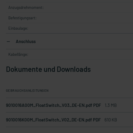
Anzugsdrehmoment:
Befestigungsart:
Einbaulage:
Anschluss
Kabellänge:
Dokumente und Downloads
GEBRAUCHSANLEITUNGEN
9010016A00M_FloatSwitch_V03_DE-EN.pdf PDF
1.3 MB
9010016K00M_FloatSwitch_V02_DE-EN.pdf PDF
610 KB