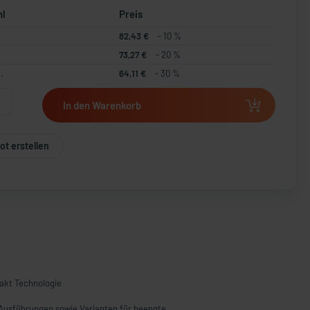
hl
Preis
82,43 €
- 10 %
73,27 €
- 20 %
.
64,11 €
- 30 %
In den Warenkorb
t erstellen
akt Technologie
Ausführungen sowie Varianten für beengte