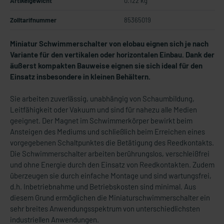
Artikelgewicht
0.122 kg
Zolltarifnummer
85365019
Miniatur Schwimmerschalter von elobau eignen sich je nach
Variante für den vertikalen oder horizontalen Einbau.
Dank der
äußerst kompakten Bauweise eignen sie sich ideal für den
Einsatz insbesondere in kleinen Behältern.
Sie arbeiten zuverlässig, unabhängig von Schaumbildung,
Leitfähigkeit oder Vakuum und sind für nahezu alle Medien
geeignet. Der Magnet im Schwimmerkörper bewirkt beim
Ansteigen des Mediums und schließlich beim Erreichen eines
vorgegebenen Schaltpunktes die Betätigung des Reedkontakts.
Die Schwimmerschalter arbeiten berührungslos, verschleißfrei
und ohne Energie durch den Einsatz von Reedkontakten. Zudem
überzeugen sie durch einfache Montage und sind wartungsfrei,
d.h. Inbetriebnahme und Betriebskosten sind minimal. Aus
diesem Grund ermöglichen die Miniaturschwimmerschalter ein
sehr breites Anwendungsspektrum von unterschiedlichsten
industriellen Anwendungen.