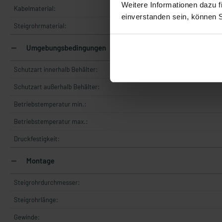
Weitere Informationen dazu f
Kabelmaterial:
einverstanden sein, können 
Steigrohrmaterial:
Umgebungsbedingungen
Schutzart innerhalb Behälter:
Schutzart außerhalb Behälter:
Betriebstemperatur min.:
Betriebstemperatur max.:
Druckfestigkeit:
Montage
Steigrohrdurchmesser:
Steigrohrlänge:
Gewinde: