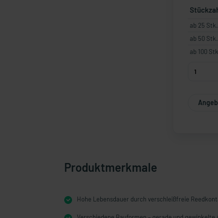
Stückza
ab 25 Stk.
ab 50 Stk.
ab 100 Stk
Angebo
Produktmerkmale
Hohe Lebensdauer durch verschleißfreie Reedkont
Verschiedene Bauformen – gerade und gewinkelte 