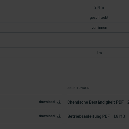
2 N m
geschraubt
von innen
1 m
ANLEITUNGEN
download
Chemische Beständigkeit PDF
download
Betriebsanleitung PDF
1.8 MB