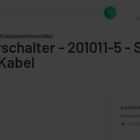
Sc
Miniaturschwimmerschalter
halter - 201011-5 - S
Kabel
pro Stüc
Preise exk
verfügb