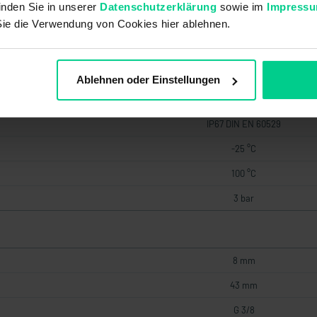
inden Sie in unserer
Datenschutzerklärung
sowie im
Impress
PVC
Sie die Verwendung von Cookies hier ablehnen.
PVDF
Ablehnen oder Einstellungen
IP68 DIN EN 60529
IP67 DIN EN 60529
-25 °C
100 °C
3 bar
8 mm
43 mm
G 3/8