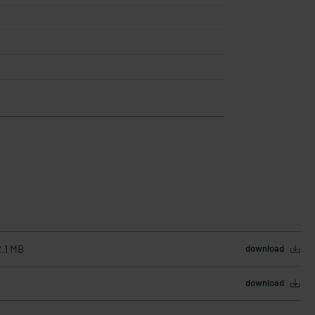
2.1 MB
download
download