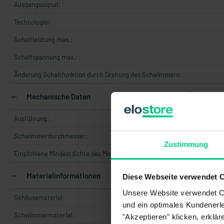
Ausgangssignal:
Technologie:
Schaltleistung max.:
Schaltspannung max.:
Änderung Schaltfunktion durch Drehung des Schwimmers:
Mechanische Daten
Ausführung:
Schwimmerdurchmesser:
Zustimmung
Empfohlene Mindestdichte des Mediums:
Materialinformationen
Diese Webseite verwendet 
Unsere Website verwendet Co
Gehäusematerial:
und ein optimales Kundenerle
Schwimmermaterial:
"Akzeptieren" klicken, erklä