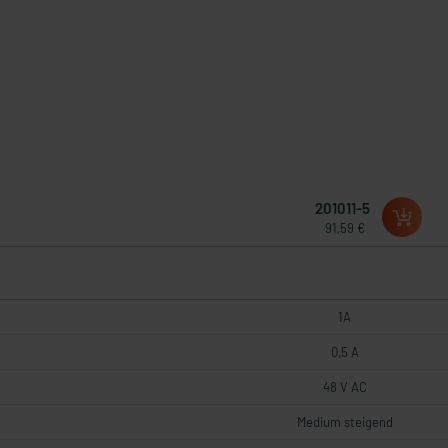
201011-5
91,59 €
1A
0,5 A
48 V AC
Medium steigend