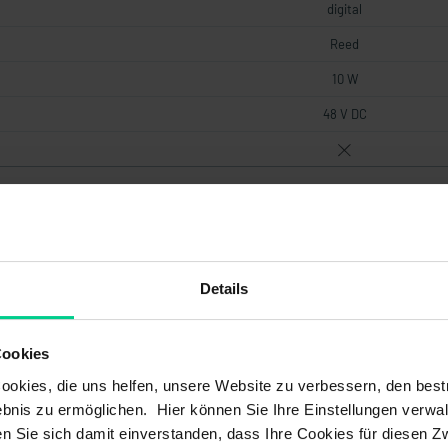
digital
Reed
10 W
48 V DC
gerade
25 mm
Details
0,9 g/cm^3
Cookies
okies, die uns helfen, unsere Website zu verbessern, den best
PVDF
bnis zu ermöglichen. Hier können Sie Ihre Einstellungen verwal
PVDF
ren Sie sich damit einverstanden, dass Ihre Cookies für diesen