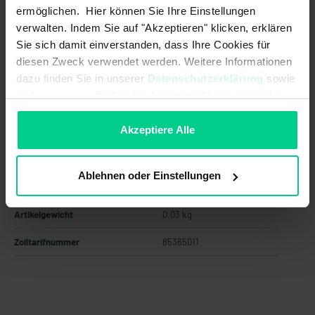
ab 25 Stk.
61,92 €
- 21 %
ermöglichen. Hier können Sie Ihre Einstellungen
ab 50 Stk.
55,73 €
- 29 %
verwalten. Indem Sie auf "Akzeptieren" klicken, erklären
Sie sich damit einverstanden, dass Ihre Cookies für
ab 100 Stk.
50,16 €
- 36 %
diesen Zweck verwendet werden. Weitere Informationen
In den Warenkorb
dazu finden Sie in unserer
Datenschutzerklärung
sowie
im
Impressum
. Sollten Sie hiermit nicht einverstanden
Angebot erstellen
sein, können Sie die Verwendung von Cookies hier
ablehnen.
Akzeptiere Alle
Ablehnen oder Einstellungen
Ursprungsland
Deutschland
Artikelgewicht
0.03 kg
Zolltarifnummer
85365011