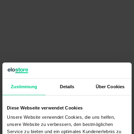
78,30 €
pro Stück
Zustimmung
Details
Über Cookies
Preise exkl. MwSt. zzgl. Versandkosten
verfügbar (75 Stk.), Lieferzeit 1-3 Tage
Diese Webseite verwendet Cookies
Stückzahl
Preis
Unsere Website verwendet Cookies, die uns helfen,
ab 5 Stk.
74,38 €
- 5 %
unsere Website zu verbessern, den bestmöglichen
ab 10 Stk.
68,81 €
- 12 %
Service zu bieten und ein optimales Kundenerlebnis zu