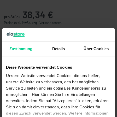
38,34 €
pro Stück
Preise exkl. MwSt. zzgl. Versandkosten
verfügbar (58 Stk.), Lieferzeit 1-3 Tage
Stückzahl
Preis
Zustimmung
Details
Über Cookies
ab 5 Stk.
36,42 €
- 5 %
ab 10 Stk.
33,69 €
- 12 %
ab 25 Stk.
30,32 €
- 21 %
Diese Webseite verwendet Cookies
ab 50 Stk.
27,29 €
- 29 %
Unsere Website verwendet Cookies, die uns helfen,
ab 100 Stk.
24,56 €
- 36 %
unsere Website zu verbessern, den bestmöglichen
Service zu bieten und ein optimales Kundenerlebnis zu
In den Warenkorb
ermöglichen. Hier können Sie Ihre Einstellungen
verwalten. Indem Sie auf "Akzeptieren" klicken, erklären
Angebot erstellen
Sie sich damit einverstanden, dass Ihre Cookies für
diesen Zweck verwendet werden. Weitere Informationen