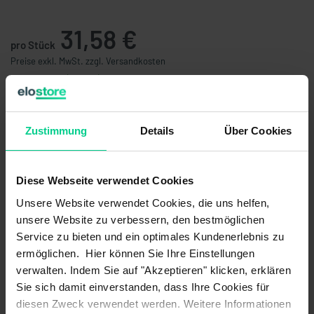
31,58 €
pro Stück
Preise exkl. MwSt. zzgl. Versandkosten
verfügbar (69 Stk.), Lieferzeit 1-3 Tage
Stückzahl
Preis
Zustimmung
Details
Über Cookies
ab 5 Stk.
30,00 €
- 5 %
ab 10 Stk.
27,75 €
- 12 %
ab 25 Stk.
24,98 €
- 21 %
Diese Webseite verwendet Cookies
ab 50 Stk.
22,48 €
- 29 %
Unsere Website verwendet Cookies, die uns helfen,
ab 100 Stk.
20,23 €
- 36 %
unsere Website zu verbessern, den bestmöglichen
Service zu bieten und ein optimales Kundenerlebnis zu
In den Warenkorb
ermöglichen. Hier können Sie Ihre Einstellungen
verwalten. Indem Sie auf "Akzeptieren" klicken, erklären
Angebot erstellen
Sie sich damit einverstanden, dass Ihre Cookies für
diesen Zweck verwendet werden. Weitere Informationen