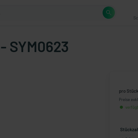
Sc
 - SYM0623
pro Stüc
Preise exk
verfügb
Stückza