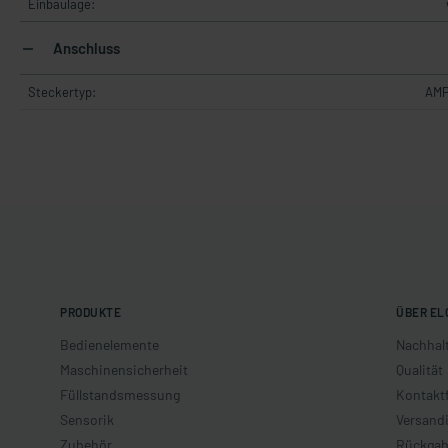
Einbaulage:
Anschluss
Steckertyp:
AMP
PRODUKTE
ÜBER EL
Bedienelemente
Nachhalt
Maschinensicherheit
Qualität
Füllstandsmessung
Kontakt
Sensorik
Versand
Zubehör
Rückgab