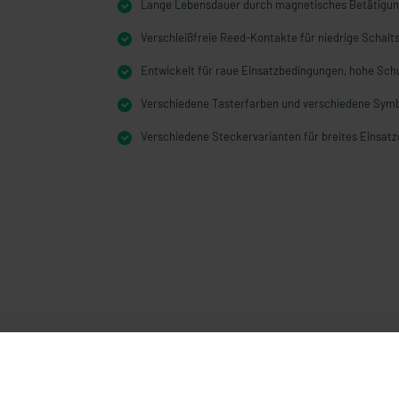
Lange Lebensdauer durch magnetisches Betätigun
Verschleißfreie Reed-Kontakte für niedrige Schal
Entwickelt für raue Einsatzbedingungen, hohe Schu
Verschiedene Tasterfarben und verschiedene Sym
Verschiedene Steckervarianten für breites Einsatz