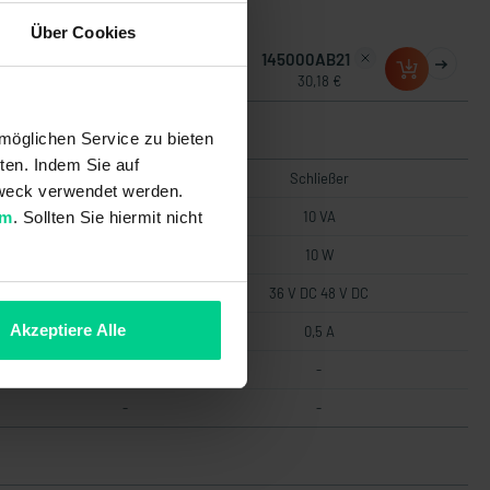
Über Cookies
145000AB10
145000AB21
29,34 €
30,18 €
möglichen Service zu bieten
ten. Indem Sie auf
Schließer
Schließer
 Zweck verwendet werden.
um
. Sollten Sie hiermit nicht
10 VA
10 VA
10 W
10 W
36 V DC 48 V DC
36 V DC 48 V DC
Akzeptiere Alle
0,5 A
0,5 A
-
-
-
-