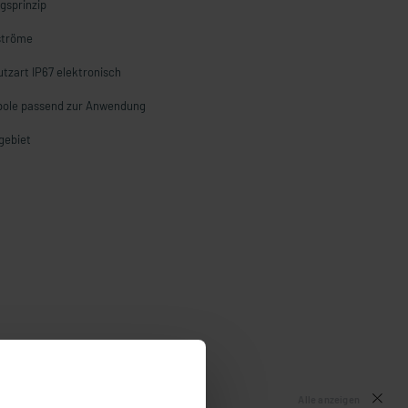
gsprinzip
tströme
tzart IP67 elektronisch
bole passend zur Anwendung
gebiet
Alle anzeigen