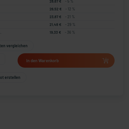
28,67 €
- 5 %
26,52 €
- 12 %
23,87 €
- 21 %
21,48 €
- 29 %
.
19,33 €
- 36 %
ten vergleichen
In den Warenkorb
t erstellen