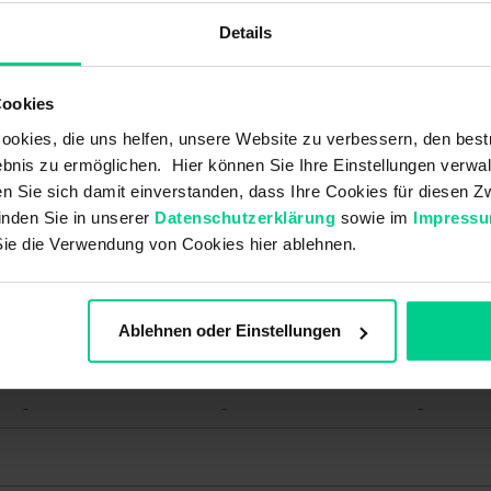
Details
000AB00
145000AB06
145000AB07
29,34 €
30,18 €
30,18 €
Cookies
okies, die uns helfen, unsere Website zu verbessern, den best
bnis zu ermöglichen. Hier können Sie Ihre Einstellungen verwal
-
-
-
ren Sie sich damit einverstanden, dass Ihre Cookies für diesen
inden Sie in unserer
Datenschutzerklärung
sowie im
Impress
10 VA
10 VA
10 VA
Sie die Verwendung von Cookies hier ablehnen.
10 W
10 W
10 W
V DC 48 V DC
36 V DC 48 V DC
36 V DC 48 V DC
Ablehnen oder Einstellungen
-
-
-
-
-
-
-
-
-