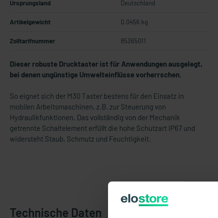
Ursprungsland
Deutschland
Artikelgewicht
0.0456 kg
Zolltarifnummer
85365011
Dieser robuste Drucktaster ist für Anwendungen ausgelegt,
bei denen ungünstige Umwelteinflüsse vorherrschen.
So eignet sich der M30 Taster bestens für den Einsatz in
mobilen Arbeitsmaschinen, z.B. zur Steuerung von
Hydraulikfunktionen. Das vollständig von der Mechanik
getrennte Schaltelement erfüllt die hohe Schutzart IP67 und
widersteht Staub, Schmutz und Feuchtigkeit.
Technische Daten