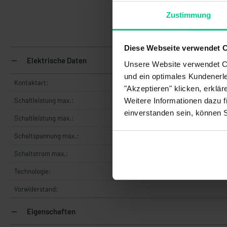
Zustimmung
145
Diese Webseite verwendet 
Elektrische Daten
Unsere Website verwendet Co
und ein optimales Kundenerle
Kontaktart:
"Akzeptieren" klicken, erklä
Weitere Informationen dazu f
Schaltleistung max.:
einverstanden sein, können 
Schaltleistung max.:
Schaltspannung max.:
36 
Schaltstrom max.:
Technologie:
Vorwiderstand:
Eigenschaften