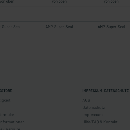
von oben
von oben
von oben
-Super-Seal
AMP-Super-Seal
AMP-Super-Seal
OSTORE
IMPRESSUM, DATENSCHUTZ 
igkeit
AGB
Datenschutz
formular
Impressum
informationen
Hilfe/FAQ & Kontakt
e / Retoure